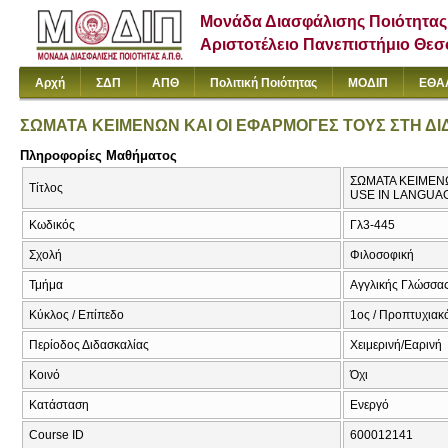
Μονάδα Διασφάλισης Ποιότητας
Αριστοτέλειο Πανεπιστήμιο Θε
Αρχή
ΣΔΠ
ΑΠΘ
Πολιτική Ποιότητας
ΜΟΔΙΠ
ΕΘΑ
ΣΩΜΑΤΑ ΚΕΙΜΕΝΩΝ ΚΑΙ ΟΙ ΕΦΑΡΜΟΓΕΣ ΤΟΥΣ ΣΤΗ ΔΙ
Πληροφορίες Μαθήματος
ΣΩΜΑΤΑ ΚΕΙΜΕΝΩ
Τίτλος
USE IN LANGUA
Κωδικός
Γλ3-445
Σχολή
Φιλοσοφική
Τμήμα
Αγγλικής Γλώσσας
Κύκλος / Επίπεδο
1ος / Προπτυχιακ
Περίοδος Διδασκαλίας
Χειμερινή/Εαρινή
Κοινό
Όχι
Κατάσταση
Ενεργό
Course ID
600012141