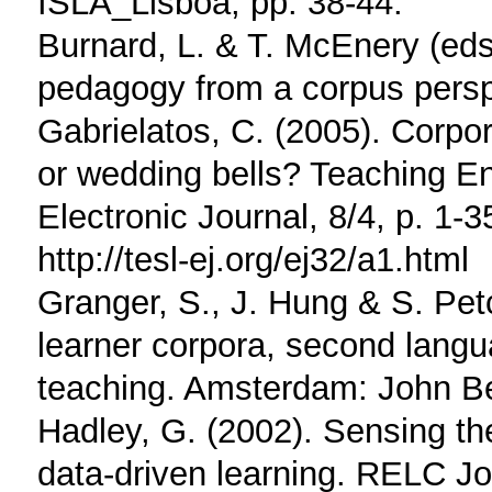
ISLA_Lisboa, pp. 38-44.
Burnard, L. & T. McEnery (eds
pedagogy from a corpus perspe
Gabrielatos, C. (2005). Corpor
or wedding bells? Teaching E
Electronic Journal, 8/4, p. 1-3
http://tesl-ej.org/ej32/a1.html
Granger, S., J. Hung & S. Pe
learner corpora, second langu
teaching. Amsterdam: John B
Hadley, G. (2002). Sensing th
data-driven learning. RELC Jo