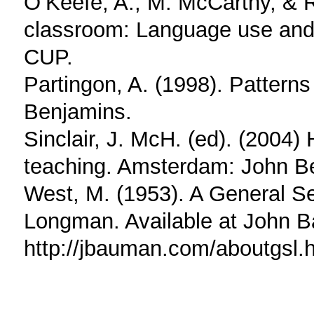
O’Keefe, A., M. McCarthy, & R
classroom: Language use and
CUP.
Partingon, A. (1998). Patter
Benjamins.
Sinclair, J. McH. (ed). (2004)
teaching. Amsterdam: John B
West, M. (1953). A General Se
Longman. Available at John B
http://jbauman.com/aboutgsl.