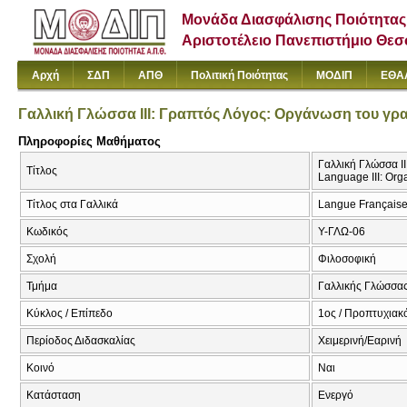
Μονάδα Διασφάλισης Ποιότητας
Αριστοτέλειο Πανεπιστήμιο Θε
Αρχή
ΣΔΠ
ΑΠΘ
Πολιτική Ποιότητας
ΜΟΔΙΠ
ΕΘΑ
Γαλλική Γλώσσα ΙΙΙ: Γραπτός Λόγος: Οργάνωση του γραπ
Πληροφορίες Μαθήματος
Γαλλική Γλώσσα ΙΙ
Τίτλος
Language ΙΙΙ: Orga
Τίτλος στα Γαλλικά
Langue Française I
Κωδικός
Υ-ΓΛΩ-06
Σχολή
Φιλοσοφική
Τμήμα
Γαλλικής Γλώσσας
Κύκλος / Επίπεδο
1ος / Προπτυχιακ
Περίοδος Διδασκαλίας
Χειμερινή/Εαρινή
Κοινό
Ναι
Κατάσταση
Ενεργό