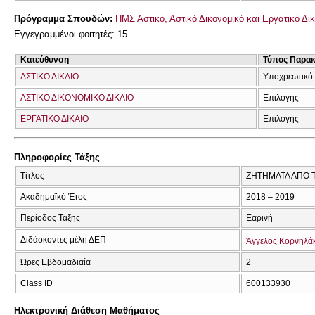
Πρόγραμμα Σπουδών:
ΠΜΣ Αστικό, Αστικό Δικονομικό και Εργατικό Δί
Εγγεγραμμένοι φοιτητές: 15
Κατεύθυνση
Τύπος Παρα
ΑΣΤΙΚΟ ΔΙΚΑΙΟ
Υποχρεωτικό
ΑΣΤΙΚΟ ΔΙΚΟΝΟΜΙΚΟ ΔΙΚΑΙΟ
Επιλογής
ΕΡΓΑΤΙΚΟ ΔΙΚΑΙΟ
Επιλογής
Πληροφορίες Τάξης
Τίτλος
ΖΗΤΗΜΑΤΑ ΑΠΟ 
Ακαδημαϊκό Έτος
2018 – 2019
Περίοδος Τάξης
Εαρινή
Διδάσκοντες μέλη ΔΕΠ
Άγγελος Κορνηλά
Ώρες Εβδομαδιαία
2
Class ID
600133930
Ηλεκτρονική Διάθεση Μαθήματος