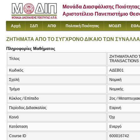
Μονάδα Διασφάλισης Ποιότητας
Αριστοτέλειο Πανεπιστήμιο Θε
Αρχή
ΣΔΠ
ΑΠΘ
Πολιτική Ποιότητας
ΜΟΔΙΠ
ΕΘΑ
ΖΗΤΗΜΑΤΑ ΑΠΟ ΤΟ ΣΥΓΧΡΟΝΟ ΔΙΚΑΙΟ ΤΩΝ ΣΥΝΑΛΛ
Πληροφορίες Μαθήματος
ΖΗΤΗΜΑΤΑ ΑΠΟ 
Τίτλος
TRANSACTIONS
Κωδικός
ΑΔΕΒ01
Σχολή
Νομική
Τμήμα
Νομικής
Κύκλος / Επίπεδο
2ος / Μεταπτυχια
Περίοδος Διδασκαλίας
Εαρινή
Κοινό
Όχι
Κατάσταση
Ενεργό
Course ID
600016742