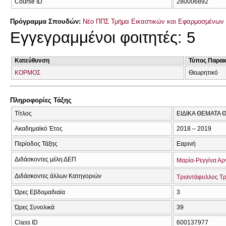
Course ID
280006892
Πρόγραμμα Σπουδών:
Νέο ΠΠΣ Τμήμα Εικαστικών και Εφαρμοσμένων 
Εγγεγραμμένοι φοιτητές: 5
Κατεύθυνση
Τύπος Παρα
ΚΟΡΜΟΣ
Θεωρητικό
Πληροφορίες Τάξης
Τίτλος
ΕΙΔΙΚΑ ΘΕΜΑΤΑ 
Ακαδημαϊκό Έτος
2018 – 2019
Περίοδος Τάξης
Εαρινή
Διδάσκοντες μέλη ΔΕΠ
Μαρία-Ρεγγίνα Α
Διδάσκοντες άλλων Κατηγοριών
Τριαντάφυλλος Τ
Ώρες Εβδομαδιαία
3
Ώρες Συνολικά
39
Class ID
600137977