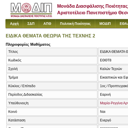
Μονάδα Διασφάλισης Ποιότητας
Αριστοτέλειο Πανεπιστήμιο Θε
Αρχή
ΣΔΠ
ΑΠΘ
Πολιτική Ποιότητας
ΜΟΔΙΠ
ΕΘΑ
ΕΙΔΙΚΑ ΘΕΜΑΤΑ ΘΕΩΡΙΑ ΤΗΣ ΤΕΧΝΗΣ 2
Πληροφορίες Μαθήματος
Τίτλος
ΕΙΔΙΚΑ ΘΕΜΑΤΑ ΘΕΩ
Κωδικός
ΕΘΘΤ8
Σχολή
Καλών Τεχνών
Τμήμα
Εικαστικών και Ε
Κύκλος / Επίπεδο
1ος / Προπτυχιακ
Περίοδος Διδασκαλίας
Εαρινή
Υπεύθυνος/η
Μαρία-Ρεγγίνα Α
Κοινό
Ναι
Κατάσταση
Ενεργό