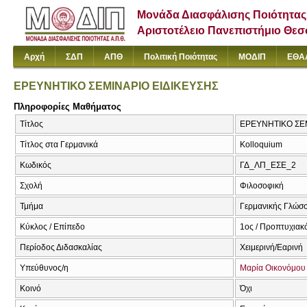
Μονάδα Διασφάλισης Ποιότητας
Αριστοτέλειο Πανεπιστήμιο Θε
Αρχή
ΣΔΠ
ΑΠΘ
Πολιτική Ποιότητας
ΜΟΔΙΠ
ΕΘΑ
ΕΡΕΥΝΗΤΙΚΟ ΣΕΜΙΝΑΡΙΟ ΕΙΔΙΚΕΥΣΗΣ
Πληροφορίες Μαθήματος
Τίτλος
ΕΡΕΥΝΗΤΙΚΟ ΣΕΜ
Τίτλος στα Γερμανικά
Kolloquium
Κωδικός
ΓΔ_ΛΠ_ΕΣΕ_2
Σχολή
Φιλοσοφική
Τμήμα
Γερμανικής Γλώσσ
Κύκλος / Επίπεδο
1ος / Προπτυχιακό
Περίοδος Διδασκαλίας
Χειμερινή/Εαρινή
Υπεύθυνος/η
Μαρία Οικονόμου
Κοινό
Όχι