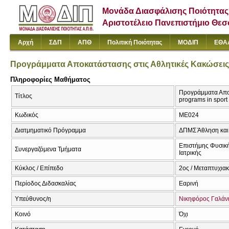
Μονάδα Διασφάλισης Ποιότητας
Αριστοτέλειο Πανεπιστήμιο Θε
Αρχή
ΣΔΠ
ΑΠΘ
Πολιτική Ποιότητας
ΜΟΔΙΠ
ΕΘΑ
Προγράμματα Αποκατάστασης στις Αθλητικές Κακώσεις 
Πληροφορίες Μαθήματος
Προγράμματα Αποκ
Τίτλος
programs in sport 
Κωδικός
ΜΕ024
Διατμηματικό Πρόγραμμα
ΔΠΜΣ Άθληση και 
Επιστήμης Φυσική
Συνεργαζόμενα Τμήματα
Ιατρικής
Κύκλος / Επίπεδο
2ος / Μεταπτυχια
Περίοδος Διδασκαλίας
Εαρινή
Υπεύθυνος/η
Νικηφόρος Γαλάν
Κοινό
Όχι