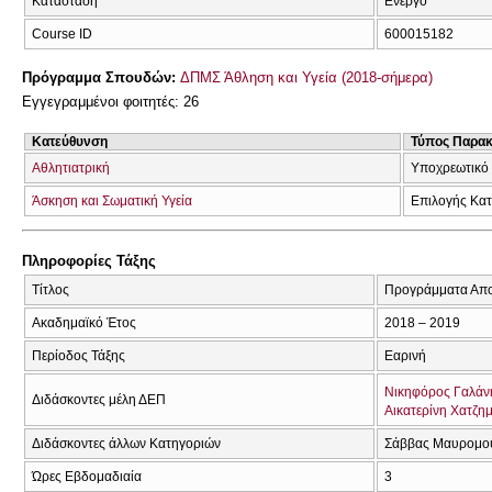
Κατάσταση
Ενεργό
Course ID
600015182
Πρόγραμμα Σπουδών:
ΔΠΜΣ Άθληση και Υγεία (2018-σήμερα)
Εγγεγραμμένοι φοιτητές: 26
Κατεύθυνση
Τύπος Παρα
Αθλητιατρική
Υποχρεωτικό
Άσκηση και Σωματική Υγεία
Επιλογής Κα
Πληροφορίες Τάξης
Τίτλος
Προγράμματα Αποκ
Ακαδημαϊκό Έτος
2018 – 2019
Περίοδος Τάξης
Εαρινή
Νικηφόρος Γαλάν
Διδάσκοντες μέλη ΔΕΠ
Αικατερίνη Χατζημ
Διδάσκοντες άλλων Κατηγοριών
Σάββας Μαυρομο
Ώρες Εβδομαδιαία
3