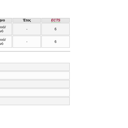
ηνο
Έτος
ECTS
ινό/
-
6
νό
ινό/
-
6
νό