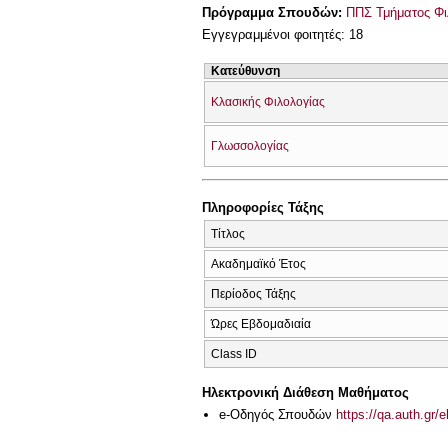
Πρόγραμμα Σπουδών:
ΠΠΣ Τμήματος Φι
Εγγεγραμμένοι φοιτητές: 18
Κατεύθυνση
Κλασικής Φιλολογίας
Γλωσσολογίας
Πληροφορίες Τάξης
Τίτλος
Ακαδημαϊκό Έτος
Περίοδος Τάξης
Ώρες Εβδομαδιαία
Class ID
Ηλεκτρονική Διάθεση Μαθήματος
e-Οδηγός Σπουδών
https://qa.auth.gr/