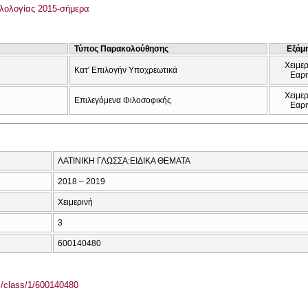
λολογίας 2015-σήμερα
Τύπος Παρακολούθησης
Εξάμ
Χειμερ
Κατ' Επιλογήν Υποχρεωτικά
Εαρι
Χειμερ
Επιλεγόμενα Φιλοσοφικής
Εαρι
ΛΑΤΙΝΙΚΗ ΓΛΩΣΣΑ:ΕΙΔΙΚΑ ΘΕΜΑΤΑ
2018 – 2019
Χειμερινή
3
600140480
el/class/1/600140480