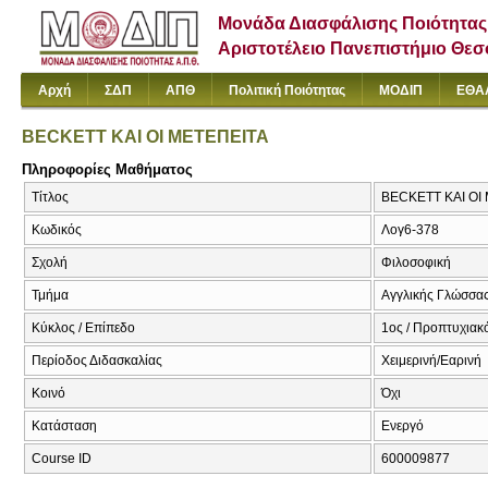
Μονάδα Διασφάλισης Ποιότητας
Αριστοτέλειο Πανεπιστήμιο Θε
Αρχή
ΣΔΠ
ΑΠΘ
Πολιτική Ποιότητας
ΜΟΔΙΠ
ΕΘΑ
BECKETT ΚΑΙ ΟΙ ΜΕΤΕΠΕΙΤΑ
Πληροφορίες Μαθήματος
Τίτλος
BECKETT ΚΑΙ ΟΙ
Κωδικός
Λογ6-378
Σχολή
Φιλοσοφική
Τμήμα
Αγγλικής Γλώσσας
Κύκλος / Επίπεδο
1ος / Προπτυχιακό
Περίοδος Διδασκαλίας
Χειμερινή/Εαρινή
Κοινό
Όχι
Κατάσταση
Ενεργό
Course ID
600009877