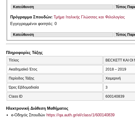
Κατεύθυνση
Τύπος Παρ
Πρόγραμμα Σπουδών:
Τμήμα Ιταλικής Γλώσσας και Φιλολογίας
Εγγεγραμμένοι φοιτητές: 0
Κατεύθυνση
Τύπος Παρ
Πληροφορίες Τάξης
Τίτλος
BECKETT ΚΑΙ ΟΙ
Ακαδημαϊκό Έτος
2018 – 2019
Περίοδος Τάξης
Χειμερινή
Ώρες Εβδομαδιαία
3
Class ID
600140839
Ηλεκτρονική Διάθεση Μαθήματος
e-Οδηγός Σπουδών
https://qa.auth.gr/el/class/1/600140839