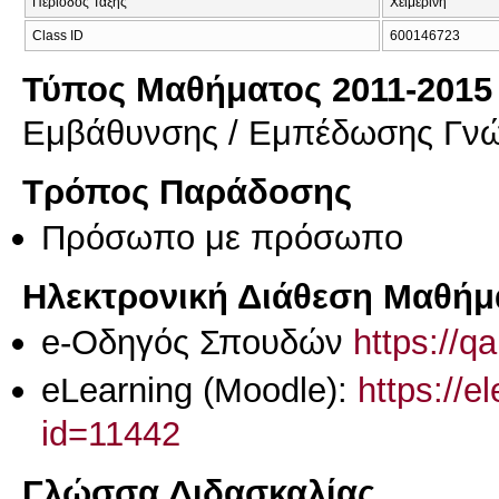
Περίοδος Τάξης
Χειμερινή
Class ID
600146723
Τύπος Μαθήματος 2011-2015
Εμβάθυνσης / Εμπέδωσης Γν
Τρόπος Παράδοσης
Πρόσωπο με πρόσωπο
Ηλεκτρονική Διάθεση Μαθήμ
e-Οδηγός Σπουδών
https://q
eLearning (Moodle):
https://e
id=11442
Γλώσσα Διδασκαλίας