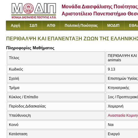
Μονάδα Διασφάλισης Ποιότητας
Αριστοτέλειο Πανεπιστήμιο Θε
Αρχή
ΣΔΠ
ΑΠΘ
Πολιτική Ποιότητας
ΜΟΔΙΠ
ΕΘΑ
ΠΕΡΙΘΑΛΨΗ ΚΑΙ ΕΠΑΝΕΝΤΑΞΗ ΖΩΩΝ ΤΗΣ ΕΛΛΗΝΙΚΗΣ
Πληροφορίες Μαθήματος
ΠΕΡΙΘΑΛΨΗ ΚΑΙ Ε
Τίτλος
animals
Κωδικός
9.13
Σχολή
Επιστημών Υγείας
Τμήμα
Κτηνιατρικής
Κύκλος / Επίπεδο
1ος / Προπτυχιακ
Περίοδος Διδασκαλίας
Χειμερινή
Υπεύθυνος/η
Αναστασία Κομνη
Κοινό
Ναι
Κατάσταση
Ενεργό