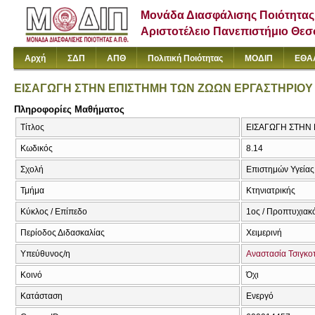
Μονάδα Διασφάλισης Ποιότητας
Αριστοτέλειο Πανεπιστήμιο Θε
Αρχή
ΣΔΠ
ΑΠΘ
Πολιτική Ποιότητας
ΜΟΔΙΠ
ΕΘΑ
ΕΙΣΑΓΩΓΗ ΣΤΗΝ ΕΠΙΣΤΗΜΗ ΤΩΝ ΖΩΩΝ ΕΡΓΑΣΤΗΡΙΟΥ
Πληροφορίες Μαθήματος
Τίτλος
ΕΙΣΑΓΩΓΗ ΣΤΗΝ Ε
Κωδικός
8.14
Σχολή
Επιστημών Υγείας
Τμήμα
Κτηνιατρικής
Κύκλος / Επίπεδο
1ος / Προπτυχιακ
Περίοδος Διδασκαλίας
Χειμερινή
Υπεύθυνος/η
Αναστασία Τσιγκο
Κοινό
Όχι
Κατάσταση
Ενεργό