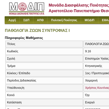
Μονάδα Διασφάλισης Ποιότητας
Αριστοτέλειο Πανεπιστήμιο Θε
Αρχή
ΣΔΠ
ΑΠΘ
Πολιτική Ποιότητας
ΜΟΔΙΠ
ΕΘΑ
ΠΑΘΟΛΟΓΙΑ ΖΩΩΝ ΣΥΝΤΡΟΦΙΑΣ Ι
Πληροφορίες Μαθήματος
Τίτλος
ΠΑΘΟΛΟΓΙΑ ΖΩΩΝ 
Κωδικός
9.16
Σχολή
Επιστημών Υγείας
Τμήμα
Κτηνιατρικής
Κύκλος / Επίπεδο
1ος / Προπτυχιακ
Περίοδος Διδασκαλίας
Χειμερινή
Υπεύθυνος/η
Χρήστος Κουτίνα
Κοινό
Όχι
Κατάσταση
Ενεργό