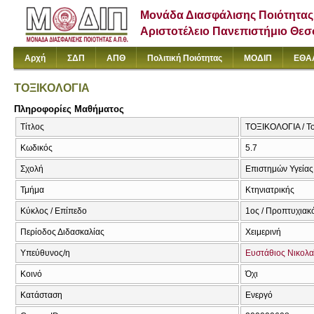
Μονάδα Διασφάλισης Ποιότητας
Αριστοτέλειο Πανεπιστήμιο Θε
Αρχή
ΣΔΠ
ΑΠΘ
Πολιτική Ποιότητας
ΜΟΔΙΠ
ΕΘΑ
ΤΟΞΙΚΟΛΟΓΙΑ
Πληροφορίες Μαθήματος
Τίτλος
ΤΟΞΙΚΟΛΟΓΙΑ / To
Κωδικός
5.7
Σχολή
Επιστημών Υγείας
Τμήμα
Κτηνιατρικής
Κύκλος / Επίπεδο
1ος / Προπτυχιακ
Περίοδος Διδασκαλίας
Χειμερινή
Υπεύθυνος/η
Ευστάθιος Νικολα
Κοινό
Όχι
Κατάσταση
Ενεργό