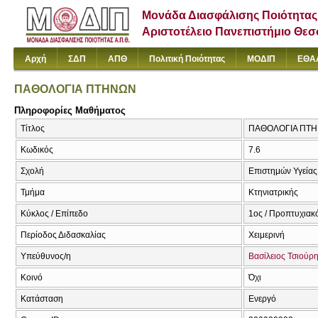
Μονάδα Διασφάλισης Ποιότητας
Αριστοτέλειο Πανεπιστήμιο Θε
Αρχή
ΣΔΠ
ΑΠΘ
Πολιτική Ποιότητας
ΜΟΔΙΠ
ΕΘΑ
ΠΑΘΟΛΟΓΙΑ ΠΤΗΝΩΝ
Πληροφορίες Μαθήματος
Τίτλος
ΠΑΘΟΛΟΓΙΑ ΠΤΗΝ
Κωδικός
7.6
Σχολή
Επιστημών Υγείας
Τμήμα
Κτηνιατρικής
Κύκλος / Επίπεδο
1ος / Προπτυχιακ
Περίοδος Διδασκαλίας
Χειμερινή
Υπεύθυνος/η
Βασίλειος Τσιούρ
Κοινό
Όχι
Κατάσταση
Ενεργό