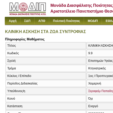
Μονάδα Διασφάλισης Ποιότητας
Αριστοτέλειο Πανεπιστήμιο Θε
Αρχή
ΣΔΠ
ΑΠΘ
Πολιτική Ποιότητας
ΜΟΔΙΠ
ΕΘΑ
ΚΛΙΝΙΚΗ ΑΣΚΗΣΗ ΣΤΑ ΖΩΑ ΣΥΝΤΡΟΦΙΑΣ
Πληροφορίες Μαθήματος
Τίτλος
ΚΛΙΝΙΚΗ ΑΣΚΗΣΗ Σ
Κωδικός
9.9
Σχολή
Επιστημών Υγείας
Τμήμα
Κτηνιατρικής
Κύκλος / Επίπεδο
1ος / Προπτυχιακ
Περίοδος Διδασκαλίας
Χειμερινή
Υπεύθυνος/η
Σεραφείμ Παπαδη
Κοινό
Όχι
Κατάσταση
Ενεργό