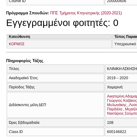
Course ID
200000606
Πρόγραμμα Σπουδών:
ΠΠΣ Τμήματος Κτηνιατρικής (2020-2021)
Εγγεγραμμένοι φοιτητές: 0
Κατεύθυνση
Τύπος Παρα
ΚΟΡΜΟΣ
Υποχρεωτικό
Πληροφορίες Τάξης
Τίτλος
ΚΛΙΝΙΚΗ ΑΣΚΗΣΗ
Ακαδημαϊκό Έτος
2019 – 2020
Περίοδος Τάξης
Χειμερινή
Αικατερίνη Αδαμ
Γεώργιος Καζάκος
Διδάσκοντες μέλη ΔΕΠ
Μυλωνάκης
Λυσσ
Παρδάλη
Μιχαήλ
Νεκτάριος Σούμπ
Ώρες Εβδομαδιαία
108
Class ID
600146822