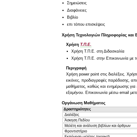
Σημειώσεις
Διαφάνειες
Βιβλίο
επι τόπου επισκέψεις
Χρήση Τεχνολογιών Πληροφορίας και 
Χρήση
Τ.Π.Ε.
Χρήση Τ.Π.Ε. στη Διδασκαλία
Χρήση Τ.Π.Ε. στην Επικοινωνία με τ
Περιγραφή
Χρήση power point στις διαλέξεις. Χρή
εικόνες, προδιαγραφές παράδοσης, απαι
μαθήματος, καθώς και ενημέρωσης για ε
εξαμήνου. Επικοινωνία μέσω email μετ
Οργάνωση Μαθήματος
Δραστηριότητες
Διαλέξεις
Άσκηση Πεδίου
Μελέτη και ανάλυση βιβλίων και άρθρων
Φροντιστήριο
Εκπόνηση μελέτης (project)