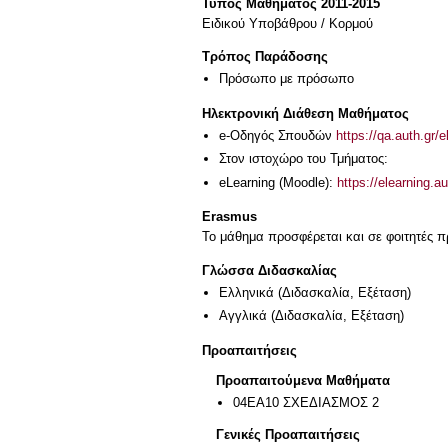
Τύπος Μαθήματος 2011-2015
Ειδικού Υποβάθρου / Κορμού
Τρόπος Παράδοσης
Πρόσωπο με πρόσωπο
Ηλεκτρονική Διάθεση Μαθήματος
e-Οδηγός Σπουδών
https://qa.auth.gr/
Στον ιστοχώρο του Τμήματος:
eLearning (Moodle):
https://elearning.
Erasmus
Το μάθημα προσφέρεται και σε φοιτητές
Γλώσσα Διδασκαλίας
Ελληνικά
(Διδασκαλία, Εξέταση)
Αγγλικά
(Διδασκαλία, Εξέταση)
Προαπαιτήσεις
Προαπαιτούμενα Μαθήματα
04EA10 ΣΧΕΔΙΑΣΜΟΣ 2
Γενικές Προαπαιτήσεις