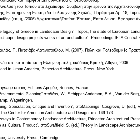
ροταξίας και Περιφερειακής Ανάπτυξης, Θεσσαλονίκη.
νάλυση του Τοπίου στο Σχεδιασμό. Συμβολή στην έρευνα της Αρχιτεκτονικής 
ης, Επιστημονική Επετηρίδα Πολυτεχνικής Σχολής, Παράρτημα Αρ. 18, Τόμος
ικίδης (επιμ), (2006) ΑρχιτεκτονικήΤοπίου: Έρευνα, Εκπαίδευση, Εφαρμοσμ
 legacy of Greece in Landscape Design", Topos,The state of European Lands
dscape design projects.works of art and culture". Proceedings IFLA Centra
αλάς, Γ., Πατσιάβα-Λατινοπούλου, Μ. (2007), Πόλη και Πολεοδομικές Πρακτι
 νέα αστικά τοπία και η Ελληνική πόλη, εκδόσεις Κριτική, Αθήνα, 2006
Land in Urban America, Princeton Architectural Press, New York.
paysage urbain, Editions Apogée, Rennes, France.
 Environmental Planning” στοWos, W., Schipper-Anderson, E.A., Van der Berg,
amp, Wageningen.
ing: Speculation, Critique and Invention”, στοMappings, Cosgrove, D. (ed.), 
The Center for American Architecture and Design, σσ. 149-173
Essays in Contemporary Landscape Architecture, Princeton Architectural Pres
 as Cultural Product”, στοSwaffield, S. (ed.) Theory in Landscape Architectur
pe, University Press, Cambridge.