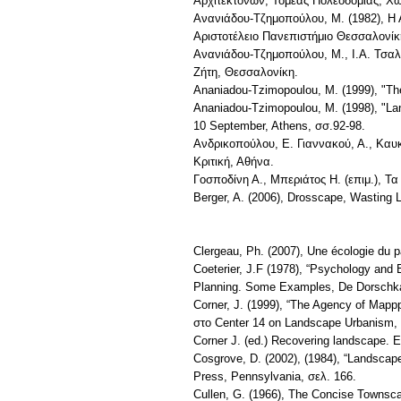
Αρχιτεκτόνων, Τομέας Πολεοδομίας, Χω
Ανανιάδου-Τζημοπούλου, Μ. (1982), Η Α
Αριστοτέλειο Πανεπιστήμιο Θεσσαλονίκ
Ανανιάδου-Τζημοπούλου, Μ., Ι.Α. Τσαλ
Ζήτη, Θεσσαλονίκη.
Ananiadou-Tzimopoulou, M. (1999), "Τhe
Ananiadou-Tzimopoulou, M. (1998), "Lan
10 September, Athens, σσ.92-98.
Ανδρικοπούλου, Ε. Γιαννακού, Α., Καυκ
Κριτική, Αθήνα.
Γοσποδίνη Α., Μπεριάτος Η. (επιμ.), Τα
Berger, A. (2006), Drosscape, Wasting 
Clergeau, Ph. (2007), Une écologie du 
Coeterier, J.F (1978), “Psychology and
Planning. Some Examples, De Dorschk
Corner, J. (1999), “The Agency of Mappp
στο Center 14 on Landscape Urbanism, 
Corner J. (ed.) Recovering landscape. 
Cosgrove, D. (2002), (1984), “Landscape
Press, Pennsylvania, σελ. 166.
Cullen, G. (1966), The Concise Townsca