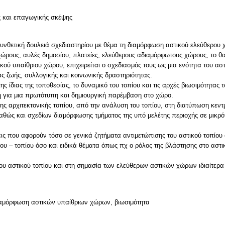
ς και επαγωγικής σκέψης
υνθετική δουλειά σχεδιαστηρίου με θέμα τη διαμόρφωση αστικού ελεύθερου
ώρους, αυλές δημοσίου, πλατείες, ελεύθερους αδιαμόρφωτους χώρους, το θ
ού υπαίθριου χώρου, επιχειρείται ο σχεδιασμός τους ως μια ενότητα του αστ
ς ζωής, συλλογικής και κοινωνικής δραστηριότητας.
ης ίδιας της τοποθεσίας, το δυναμικό του τοπίου και τις αρχές βιωσιμότητας 
ή για μια πρωτότυπη και δημιουργική παρέμβαση στο χώρο.
της αρχιτεκτονικής τοπίου, από την ανάλυση του τοπίου, στη διατύπωση κεντ
αθώς και σχεδίων διαμόρφωσης τμήματος της υπό μελέτης περιοχής σε μικρό
ις που αφορούν τόσο σε γενικά ζητήματα αντιμετώπισης του αστικού τοπίου
υ – τοπίου όσο και ειδικά θέματα όπως πχ ο ρόλος της βλάστησης στο αστικό
ου αστικού τοπίου και στη σημασία των ελεύθερων αστικών χώρων ιδιαίτερα για
διαμόρφωση αστικών υπαίθριων χώρων, βιωσιμότητα