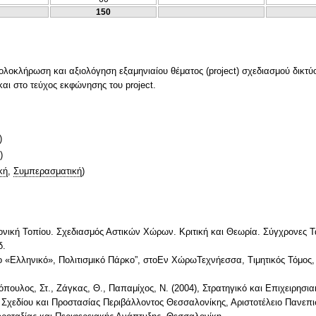
150
λοκλήρωση και αξιολόγηση εξαμηνιαίου θέματος (project) σχεδιασμού δικτύ
ι στο τεύχος εκφώνησης του project.
)
)
κή
,
Συμπερασματική
)
ονική Τοπίου. Σχεδιασμός Αστικών Χώρων. Κριτική και Θεωρία. Σύγχρονες Τ
δ.
ο «Ελληνικό», Πολιτισμικό Πάρκο”, στοΕν ΧώρωΤεχνήεσσα, Τιμητικός Τόμος
ουλος, Στ., Ζάγκας, Θ., Παπαμίχος, Ν. (2004), Στρατηγικό και Επιχειρησια
Σχεδίου και Προστασίας Περιβάλλοντος Θεσσαλονίκης, Αριστοτέλειο Πανεπ