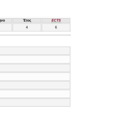
ηνο
Έτος
ECTS
4
6