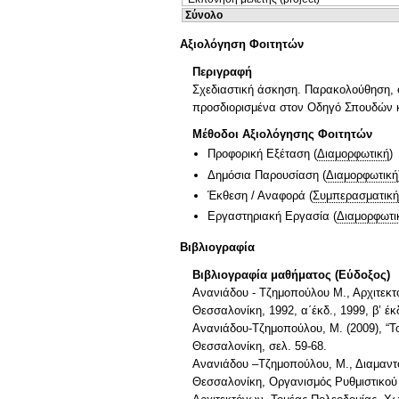
Σύνολο
Αξιολόγηση Φοιτητών
Περιγραφή
Σχεδιαστική άσκηση. Παρακολούθηση, ο
προσδιορισμένα στον Οδηγό Σπουδών κα
Μέθοδοι Αξιολόγησης Φοιτητών
Προφορική Εξέταση
(
Διαμορφωτική
)
Δημόσια Παρουσίαση
(
Διαμορφωτική
Έκθεση / Αναφορά
(
Συμπερασματική
Εργαστηριακή Εργασία
(
Διαμορφωτι
Βιβλιογραφία
Βιβλιογραφία μαθήματος (Εύδοξος)
Ανανιάδου - Τζημοπούλου Μ., Αρχιτεκτ
Θεσσαλονίκη, 1992, α΄έκδ., 1999, β’ έκ
Ανανιάδου-Τζημοπούλου, Μ. (2009), “Τ
Θεσσαλονίκη, σελ. 59-68.
Ανανιάδου –Τζημοπούλου, Μ., Διαμαντόπ
Θεσσαλονίκη, Οργανισμός Ρυθμιστικού 