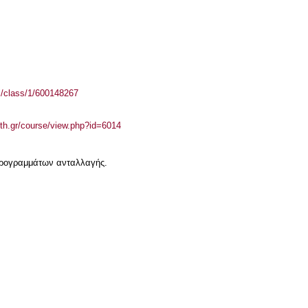
el/class/1/600148267
auth.gr/course/view.php?id=6014
 προγραμμάτων ανταλλαγής.