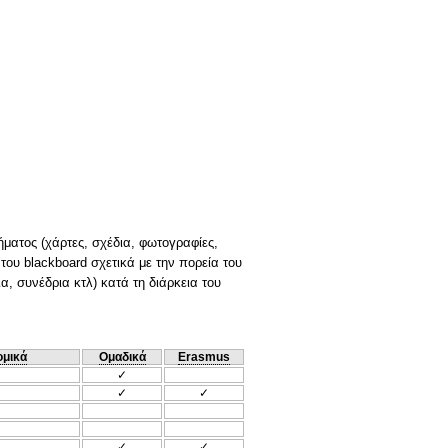
ήματος (χάρτες, σχέδια, φωτογραφίες,
του blackboard σχετικά με την πορεία του
α, συνέδρια κτλ) κατά τη διάρκεια του
ομικά
Ομαδικά
Erasmus
✓
✓
✓
✓
✓