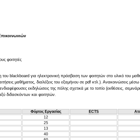
Επικοινωνιών
ους φοιτητές
ση του blackboard για ηλεκτρονική πρόσβαση των φοιτητών στο υλικό του μαθ
τήσεις μαθήματος, διαλέξεις του εξαμήνου σε pdf κτλ.). Ανακοινώσεις μέσω 
νδιαφέφουσες εκδηλώσεις της πόλης σχετικά με το τοπίο (εκθέσεις, σεμινάρι
αξύ διδασκόντων και φοιτητών.
Φόρτος Εργασίας
ECTS
Ατ
12
25
13
40
60