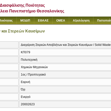
Διασφάλισης Ποιότητας
έλειο Πανεπιστήμιο Θεσσαλονίκης
Ποιότητας
ΜΟΔΙΠ
ΕΘΑΑΕ
ΟΜΕΑ
Αξιολόγηση
Πιστοποί
 και Στερεών Καυσίμων
Διαχείριση Στερεών Αποβλήτων και Στερεών Καυσίμων / Solid Was
ΚΠ079
Πολυτεχνική
Χημικών Μηχανικών
1ος / Προπτυχιακό
Εαρινή
Όχι
Ενεργό
20002623