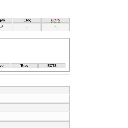
ηνο
Έτος
ECTS
νό
-
5
νο
Έτος
ECTS