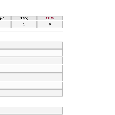
ηνο
Έτος
ECTS
1
6