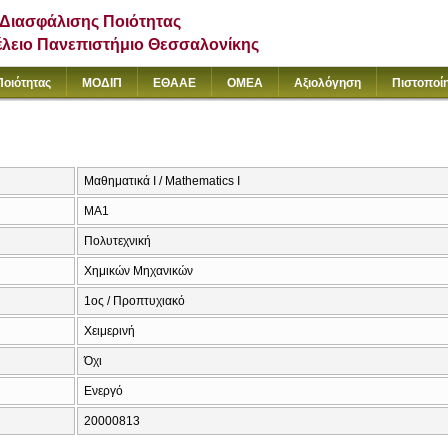
Διασφάλισης Ποιότητας
έλειο Πανεπιστήμιο Θεσσαλονίκης
Ποιότητας
ΜΟΔΙΠ
ΕΘΑΑΕ
ΟΜΕΑ
Αξιολόγηση
Πιστοποί
Μαθηματικά Ι / Mathematics I
ΜΑ1
Πολυτεχνική
Χημικών Μηχανικών
1ος / Προπτυχιακό
Χειμερινή
Όχι
Ενεργό
20000813