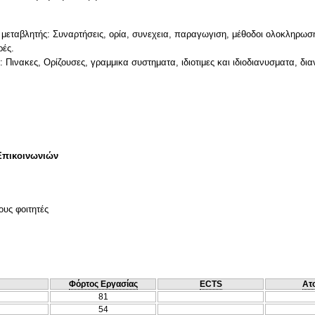
μεταβλητής: Συναρτήσεις, ορία, συνεχεια, παραγωγιση, μέθοδοι ολοκληρωσ
ρές.
Πινακες, Ορίζουσες, γραμμικα συστηματα, ιδιοτιμες και ιδιοδιανυσματα, δι
Επικοινωνιών
ους φοιτητές
Φόρτος Εργασίας
ECTS
Ατ
81
54