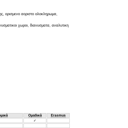
ης, ορισμενο αοριστο ολοκληρωμα,
ανυσματικοι χωροι, διανυσματα, αναλυτικη
ομικά
Ομαδικά
Erasmus
✓