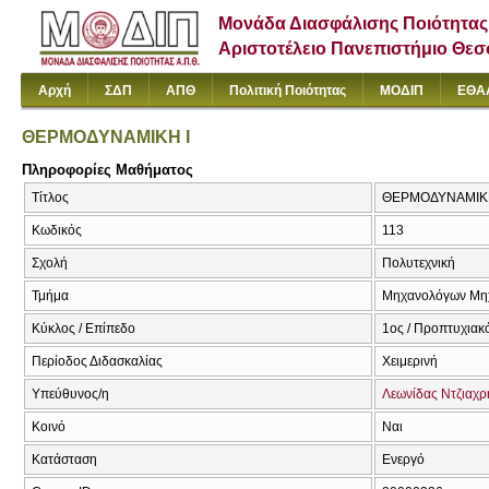
Μονάδα Διασφάλισης Ποιότητας
Αριστοτέλειο Πανεπιστήμιο Θε
Αρχή
ΣΔΠ
ΑΠΘ
Πολιτική Ποιότητας
ΜΟΔΙΠ
ΕΘΑ
ΘΕΡΜΟΔΥΝΑΜΙΚΗ Ι
Πληροφορίες Μαθήματος
Τίτλος
ΘΕΡΜΟΔΥΝΑΜΙΚΗ
Κωδικός
113
Σχολή
Πολυτεχνική
Τμήμα
Μηχανολόγων Μη
Κύκλος / Επίπεδο
1ος / Προπτυχιακ
Περίοδος Διδασκαλίας
Χειμερινή
Υπεύθυνος/η
Λεωνίδας Ντζιαχρ
Κοινό
Ναι
Κατάσταση
Ενεργό