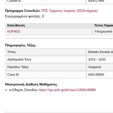
Course ID
600017866
Πρόγραμμα Σπουδών:
ΠΠΣ Τμήματος Ιατρικής (2019-σήμερα)
Εγγεγραμμένοι φοιτητές: 0
Κατεύθυνση
Τύπος Παρα
ΚΟΡΜΟΣ
Υποχρεωτικό
Πληροφορίες Τάξης
Τίτλος
Βασικές Κλινικές Δ
Ακαδημαϊκό Έτος
2019 – 2020
Περίοδος Τάξης
Χειμερινή
Class ID
600149980
Ηλεκτρονική Διάθεση Μαθήματος
e-Οδηγός Σπουδών
https://qa.auth.gr/el/class/1/600149980