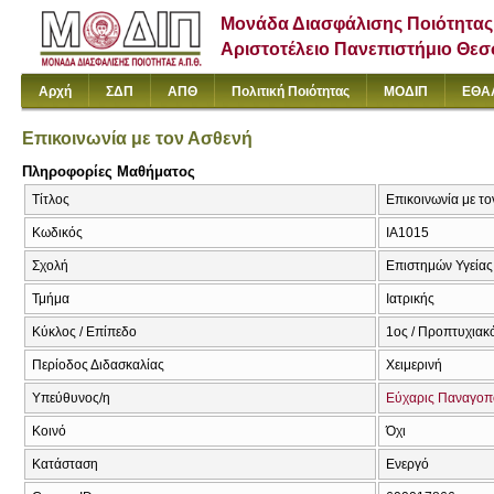
Μονάδα Διασφάλισης Ποιότητας
Αριστοτέλειο Πανεπιστήμιο Θε
Αρχή
ΣΔΠ
ΑΠΘ
Πολιτική Ποιότητας
ΜΟΔΙΠ
ΕΘΑ
Επικοινωνία με τον Ασθενή
Πληροφορίες Μαθήματος
Τίτλος
Επικοινωνία με το
Κωδικός
ΙΑ1015
Σχολή
Επιστημών Υγείας
Τμήμα
Ιατρικής
Κύκλος / Επίπεδο
1ος / Προπτυχιακ
Περίοδος Διδασκαλίας
Χειμερινή
Υπεύθυνος/η
Εύχαρις Παναγο
Κοινό
Όχι
Κατάσταση
Ενεργό