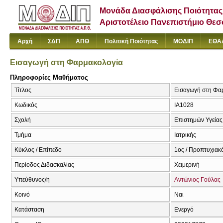
Μονάδα Διασφάλισης Ποιότητας
Αριστοτέλειο Πανεπιστήμιο Θε
Αρχή
ΣΔΠ
ΑΠΘ
Πολιτική Ποιότητας
ΜΟΔΙΠ
ΕΘΑ
Εισαγωγή στη Φαρμακολογία
Πληροφορίες Μαθήματος
Τίτλος
Εισαγωγή στη Φαρ
Κωδικός
ΙΑ1028
Σχολή
Επιστημών Υγείας
Τμήμα
Ιατρικής
Κύκλος / Επίπεδο
1ος / Προπτυχιακ
Περίοδος Διδασκαλίας
Χειμερινή
Υπεύθυνος/η
Αντώνιος Γούλας
Κοινό
Ναι
Κατάσταση
Ενεργό