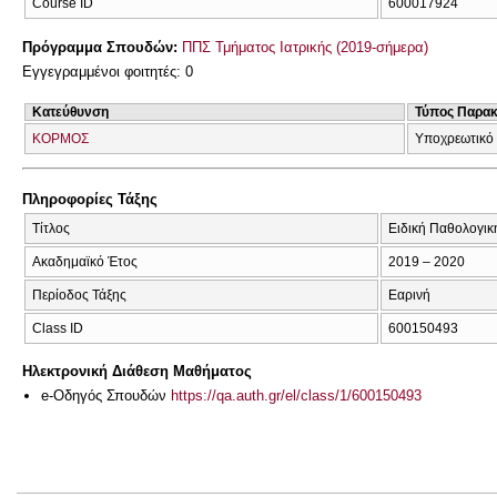
Course ID
600017924
Πρόγραμμα Σπουδών:
ΠΠΣ Τμήματος Ιατρικής (2019-σήμερα)
Εγγεγραμμένοι φοιτητές: 0
Κατεύθυνση
Τύπος Παρα
ΚΟΡΜΟΣ
Υποχρεωτικό
Πληροφορίες Τάξης
Τίτλος
Ειδική Παθολογικ
Ακαδημαϊκό Έτος
2019 – 2020
Περίοδος Τάξης
Εαρινή
Class ID
600150493
Ηλεκτρονική Διάθεση Μαθήματος
e-Οδηγός Σπουδών
https://qa.auth.gr/el/class/1/600150493