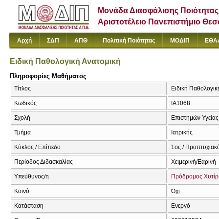
Μονάδα Διασφάλισης Ποιότητας
Αριστοτέλειο Πανεπιστήμιο Θε
Αρχή
ΣΔΠ
ΑΠΘ
Πολιτική Ποιότητας
ΜΟΔΙΠ
ΕΘΑ
Ειδική Παθολογική Ανατομική
Πληροφορίες Μαθήματος
Τίτλος
Ειδική Παθολογική
Κωδικός
ΙΑ1068
Σχολή
Επιστημών Υγείας
Τμήμα
Ιατρικής
Κύκλος / Επίπεδο
1ος / Προπτυχιακ
Περίοδος Διδασκαλίας
Χειμερινή/Εαρινή
Υπεύθυνος/η
Πρόδρομος Χυτίρ
Κοινό
Όχι
Κατάσταση
Ενεργό