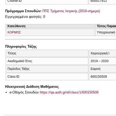
Course ID
600017912
Πρόγραμμα Σπουδών:
ΠΠΣ Τμήματος Ιατρικής (2019-σήμερα)
Εγγεγραμμένοι φοιτητές: 0
Κατεύθυνση
Τύπος Παρα
ΚΟΡΜΟΣ
Υποχρεωτικό
Πληροφορίες Τάξης
Τίτλος
Χειρουργική I
Ακαδημαϊκό Έτος
2019 – 2020
Περίοδος Τάξης
Εαρινή
Class ID
600150509
Ηλεκτρονική Διάθεση Μαθήματος
e-Οδηγός Σπουδών
https://qa.auth.gr/el/class/1/600150509