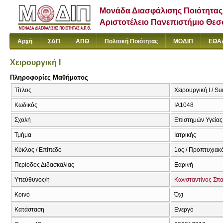
Μονάδα Διασφάλισης Ποιότητας
Αριστοτέλειο Πανεπιστήμιο Θε
Αρχή
ΣΔΠ
ΑΠΘ
Πολιτική Ποιότητας
ΜΟΔΙΠ
ΕΘΑ
Χειρουργική I
Πληροφορίες Μαθήματος
Τίτλος
Χειρουργική I / Su
Κωδικός
ΙΑ1048
Σχολή
Επιστημών Υγείας
Τμήμα
Ιατρικής
Κύκλος / Επίπεδο
1ος / Προπτυχιακ
Περίοδος Διδασκαλίας
Εαρινή
Υπεύθυνος/η
Κωνσταντίνος Σπ
Κοινό
Όχι
Κατάσταση
Ενεργό