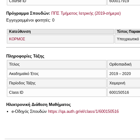
Course ID
600017919
Πρόγραμμα Σπουδών:
ΠΠΣ Τμήματος Ιατρικής (2019-σήμερα)
Εγγεγραμμένοι φοιτητές: 0
Κατεύθυνση
Τύπος Παρα
ΚΟΡΜΟΣ
Υποχρεωτικό
Πληροφορίες Τάξης
Τίτλος
Ορθοπαιδική
Ακαδημαϊκό Έτος
2019 – 2020
Περίοδος Τάξης
Χειμερινή
Class ID
600150516
Ηλεκτρονική Διάθεση Μαθήματος
e-Οδηγός Σπουδών
https://qa.auth.gr/el/class/1/600150516