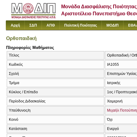
Μονάδα Διασφάλισης Ποιότητας
Αριστοτέλειο Πανεπιστήμιο Θε
Αρχή
ΣΔΠ
ΑΠΘ
Πολιτική Ποιότητας
ΜΟΔΙΠ
ΕΘΑ
Ορθοπαιδική
Πληροφορίες Μαθήματος
Τίτλος
Ορθοπαιδική / Or
Κωδικός
ΙΑ1055
Σχολή
Επιστημών Υγείας
Τμήμα
Ιατρικής
Κύκλος / Επίπεδο
1ος / Προπτυχιακ
Περίοδος Διδασκαλίας
Χειμερινή
Υπεύθυνος/η
Μιχαήλ Ποτούπνη
Κοινό
Όχι
Κατάσταση
Ενεργό