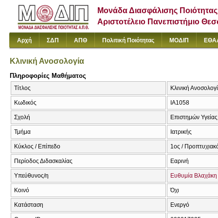
Μονάδα Διασφάλισης Ποιότητας
Αριστοτέλειο Πανεπιστήμιο Θε
Αρχή
ΣΔΠ
ΑΠΘ
Πολιτική Ποιότητας
ΜΟΔΙΠ
ΕΘΑ
Κλινική Ανοσολογία
Πληροφορίες Μαθήματος
Τίτλος
Κλινική Ανοσολογί
Κωδικός
ΙΑ1058
Σχολή
Επιστημών Υγείας
Τμήμα
Ιατρικής
Κύκλος / Επίπεδο
1ος / Προπτυχιακ
Περίοδος Διδασκαλίας
Εαρινή
Υπεύθυνος/η
Ευθυμία Βλαχάκη
Κοινό
Όχι
Κατάσταση
Ενεργό