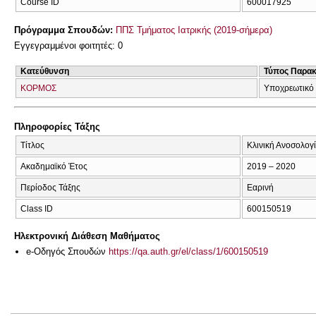
Course ID
600017925
Πρόγραμμα Σπουδών:
ΠΠΣ Τμήματος Ιατρικής (2019-σήμερα)
Εγγεγραμμένοι φοιτητές: 0
Κατεύθυνση
Τύπος Παρα
ΚΟΡΜΟΣ
Υποχρεωτικό
Πληροφορίες Τάξης
Τίτλος
Κλινική Ανοσολογ
Ακαδημαϊκό Έτος
2019 – 2020
Περίοδος Τάξης
Εαρινή
Class ID
600150519
Ηλεκτρονική Διάθεση Μαθήματος
e-Οδηγός Σπουδών
https://qa.auth.gr/el/class/1/600150519