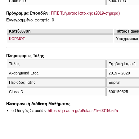
Course ID
600017931
Πρόγραμμα Σπουδών:
ΠΠΣ Τμήματος Ιατρικής (2019-σήμερα)
Εγγεγραμμένοι φοιτητές: 0
Κατεύθυνση
Τύπος Παρα
ΚΟΡΜΟΣ
Υποχρεωτικό
Πληροφορίες Τάξης
Τίτλος
Εφηβική Ιατρική
Ακαδημαϊκό Έτος
2019 – 2020
Περίοδος Τάξης
Εαρινή
Class ID
600150525
Ηλεκτρονική Διάθεση Μαθήματος
e-Οδηγός Σπουδών
https://qa.auth.gr/el/class/1/600150525