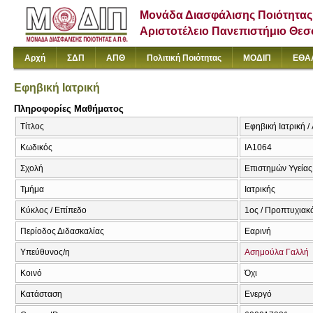
Μονάδα Διασφάλισης Ποιότητας
Αριστοτέλειο Πανεπιστήμιο Θε
Αρχή
ΣΔΠ
ΑΠΘ
Πολιτική Ποιότητας
ΜΟΔΙΠ
ΕΘΑ
Εφηβική Ιατρική
Πληροφορίες Μαθήματος
Τίτλος
Εφηβική Ιατρική 
Κωδικός
ΙΑ1064
Σχολή
Επιστημών Υγείας
Τμήμα
Ιατρικής
Κύκλος / Επίπεδο
1ος / Προπτυχιακ
Περίοδος Διδασκαλίας
Εαρινή
Υπεύθυνος/η
Ασημούλα Γαλλή
Κοινό
Όχι
Κατάσταση
Ενεργό