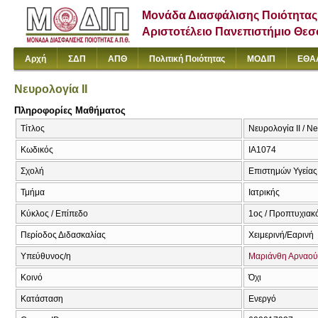
Μονάδα Διασφάλισης Ποιότητας
Αριστοτέλειο Πανεπιστήμιο Θε
Αρχή
ΣΔΠ
ΑΠΘ
Πολιτική Ποιότητας
ΜΟΔΙΠ
ΕΘΑ
Νευρολογία II
Πληροφορίες Μαθήματος
Τίτλος
Νευρολογία II / Ne
Κωδικός
ΙΑ1074
Σχολή
Επιστημών Υγείας
Τμήμα
Ιατρικής
Κύκλος / Επίπεδο
1ος / Προπτυχιακ
Περίοδος Διδασκαλίας
Χειμερινή/Εαρινή
Υπεύθυνος/η
Μαριάνθη Αρναού
Κοινό
Όχι
Κατάσταση
Ενεργό