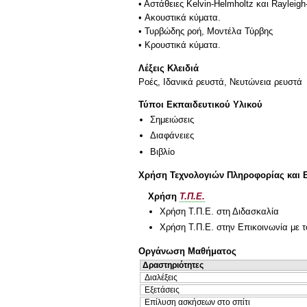
• Αστάθειες Kelvin-Helmholtz και Rayleigh-
• Ακουστικά κύματα.
• Τυρβώδης ροή, Μοντέλα Τύρβης
• Κρουστικά κύματα.
Λέξεις Κλειδιά
Ροές, Ιδανικά ρευστά, Νευτώνεια ρευστά
Τύποι Εκπαιδευτικού Υλικού
Σημειώσεις
Διαφάνειες
Βιβλίο
Χρήση Τεχνολογιών Πληροφορίας και 
Χρήση
Τ.Π.Ε.
Χρήση Τ.Π.Ε. στη Διδασκαλία
Χρήση Τ.Π.Ε. στην Επικοινωνία με τ
Οργάνωση Μαθήματος
Δραστηριότητες
Διαλέξεις
Εξετάσεις
Επίλυση ασκήσεων στο σπίτι