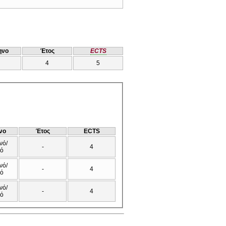
ηνο
Έτος
ECTS
4
5
νο
Έτος
ECTS
νό/
-
4
νό
νό/
-
4
νό
νό/
-
4
νό