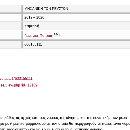
ΜΗΧΑΝΙΚΗ ΤΩΝ ΡΕΥΣΤΩΝ
2019 – 2020
Χειμερινή
39ωρ
Γεώργιος Παππάς
600155111
el/class/1/600155111
urse/view.php?id=12169
ε βάθος τις αρχές και τους νόμους της κίνησης και της δυναμικής των ρευστ
το μαθηματικό φορμαλισμό με τον οποίο θα περιγραφούν οι παραπάνω νόμο
η ενός ρευστού και να ερμηνεύσουν τους βασικούς νόμους.