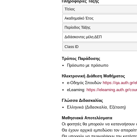
Πληροφορίες Τάξης
Τίτλος
Ακαδημαϊκό Έτος
Περίοδος Τάξης
Διδάσκοντες μέλη ΔΕΠ
Class ID
Τρόπος Παράδοσης
Πρόσωπο με πρόσωπο
Ηλεκτρονική Διάθεση Μαθήματος
e-Οδηγός Σπουδών
https://qa.auth.gr/
eLearning:
https://elearning.auth.gr/co
Γλώσσα Διδασκαλίας
Ελληνικά
(Διδασκαλία, Εξέταση)
Μαθησιακά Αποτελέσματα
Οι φοιτητές θα μπορούν να κατανοήσουν σ
Θα έχουν αρχικά εμπεδώσει τον απαραίτη
Θα μπορούν να περιγράψουν την κατάστασ