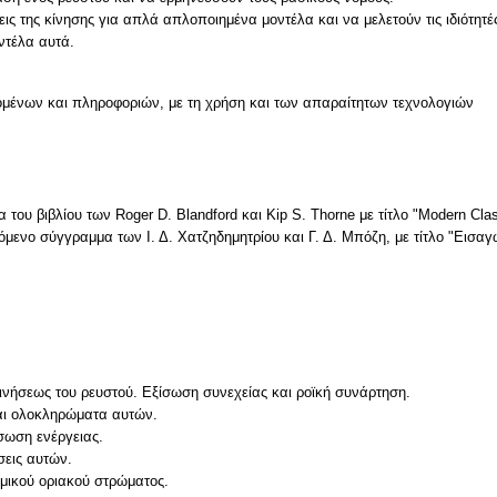
ς της κίνησης για απλά απλοποιημένα μοντέλα και να μελετούν τις ιδιότητέ
ντέλα αυτά.
μένων και πληροφοριών, με τη χρήση και των απαραίτητων τεχνολογιών
 του βιβλίου των Roger D. Blandford και Kip S. Thorne με τίτλο "Modern Clas
ινόμενο σύγγραμμα των Ι. Δ. Χατζηδημητρίου και Γ. Δ. Μπόζη, με τίτλο "Ει
ινήσεως του ρευστού. Εξίσωση συνεχείας και ροϊκή συνάρτηση.
και ολοκληρώματα αυτών.
σωση ενέργειας.
σεις αυτών.
μικού οριακού στρώματος.