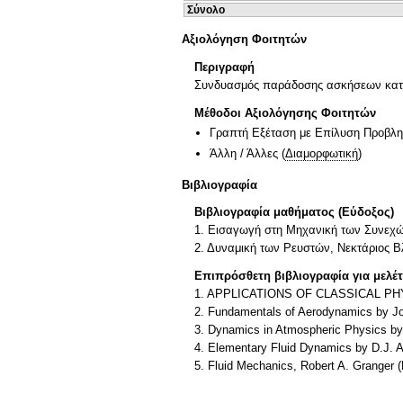
Σύνολο
Αξιολόγηση Φοιτητών
Περιγραφή
Συνδυασμός παράδοσης ασκήσεων κατά τ
Μέθοδοι Αξιολόγησης Φοιτητών
Γραπτή Εξέταση με Επίλυση Προβλ
Άλλη / Άλλες
(
Διαμορφωτική
)
Βιβλιογραφία
Βιβλιογραφία μαθήματος (Εύδοξος)
1. Εισαγωγή στη Μηχανική των Συνεχών
2. Δυναμική των Ρευστών, Νεκτάριος 
Επιπρόσθετη βιβλιογραφία για μελέ
1. APPLICATIONS OF CLASSICAL PHYSI
2. Fundamentals of Aerodynamics by J
3. Dynamics in Atmospheric Physics b
4. Elementary Fluid Dynamics by D.J
5. Fluid Mechanics, Robert A. Granger 