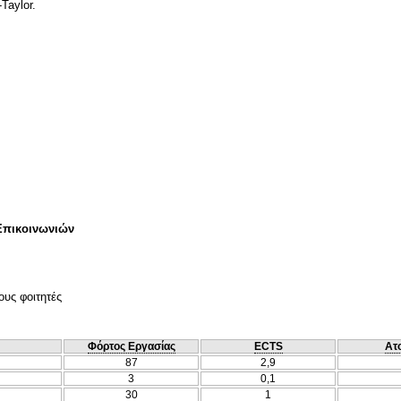
Taylor.
Επικοινωνιών
ους φοιτητές
Φόρτος Εργασίας
ECTS
Ατ
87
2,9
3
0,1
30
1