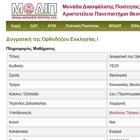
Μονάδα Διασφάλισης Ποιότητας
Αριστοτέλειο Πανεπιστήμιο Θε
Αρχή
ΣΔΠ
ΑΠΘ
Πολιτική Ποιότητας
ΜΟΔΙΠ
ΕΘΑ
Δογματική της Ορθοδόξου Εκκλησίας Ι
Πληροφορίες Μαθήματος
Τίτλος
Δογματική της Ορθ
Κωδικός
ΥΕ25
Σχολή
Θεολογική
Τμήμα
Κοινωνικής Θεολογ
Κύκλος / Επίπεδο
1ος / Προπτυχιακό
Περίοδος Διδασκαλίας
Χειμερινή
Υπεύθυνος/η
Βασίλειος Τσίγκος
Κοινό
Ναι
Κατάσταση
Ενεργό