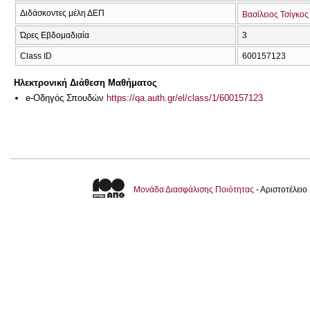
Διδάσκοντες μέλη ΔΕΠ
Βασίλειος Τσίγκος
Ώρες Εβδομαδιαία
3
Class ID
600157123
Ηλεκτρονική Διάθεση Μαθήματος
e-Οδηγός Σπουδών
https://qa.auth.gr/el/class/1/600157123
Μονάδα Διασφάλισης Ποιότητας
- Αριστοτέλει