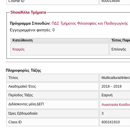
Course ID
600014694
Show
Άλλα Τμήματα
Πρόγραμμα Σπουδών:
ΠΔΣ Τμήματος Φιλοσοφίας και Παιδαγωγικής
Εγγεγραμμένοι φοιτητές: 0
Κατεύθυνση
Τύπος Παρ
Κορμός
Επιλογής
Πληροφορίες Τάξης
Τίτλος
Multicaltural/Inte
Ακαδημαϊκό Έτος
2018 – 2019
Περίοδος Τάξης
Εαρινή
Διδάσκοντες μέλη ΔΕΠ
Αναστασία Κεσίδο
Ώρες Εβδομαδιαία
3
Class ID
600161910