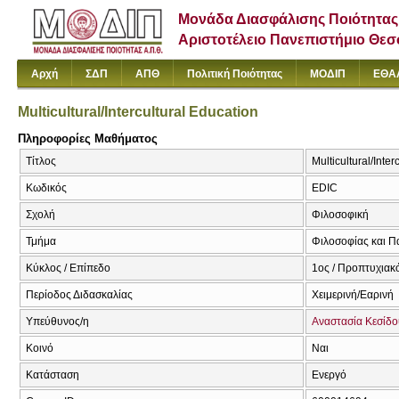
Μονάδα Διασφάλισης Ποιότητας
Αριστοτέλειο Πανεπιστήμιο Θε
Αρχή
ΣΔΠ
ΑΠΘ
Πολιτική Ποιότητας
ΜΟΔΙΠ
ΕΘΑ
Multicultural/Intercultural Education
Πληροφορίες Μαθήματος
Τίτλος
Multicultural/Inter
Κωδικός
EDIC
Σχολή
Φιλοσοφική
Τμήμα
Φιλοσοφίας και Π
Κύκλος / Επίπεδο
1ος / Προπτυχιακό
Περίοδος Διδασκαλίας
Χειμερινή/Εαρινή
Υπεύθυνος/η
Αναστασία Κεσίδο
Κοινό
Ναι
Κατάσταση
Ενεργό