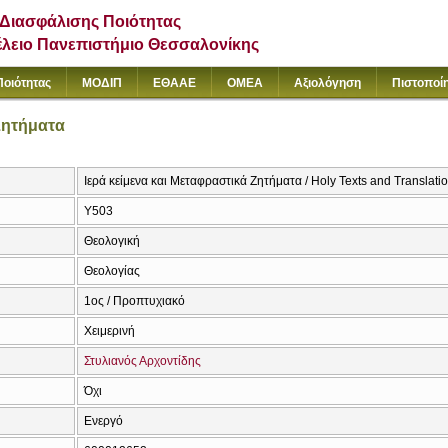
Διασφάλισης Ποιότητας
έλειο Πανεπιστήμιο Θεσσαλονίκης
Ποιότητας
ΜΟΔΙΠ
ΕΘΑΑΕ
ΟΜΕΑ
Αξιολόγηση
Πιστοποί
Ζητήματα
Ιερά κείμενα και Μεταφραστικά Ζητήματα / Holy Texts and Translati
Υ503
Θεολογική
Θεολογίας
1ος / Προπτυχιακό
Χειμερινή
Στυλιανός Αρχοντίδης
Όχι
Ενεργό