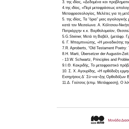
3. της ιδίας, «Δεδομένα και προβληματι
4.της ιδίας, «Περί μεταφράσεως απολογ
Μεταφρασεολογίας, Μελέτες για τη με
5. της ιδίας, Τα “όρια” μιας αγιολογικ
κατά τον Μεσαίωνα. Α. Κόλτσιου-Νικήτα,
Πατριάρχην κ.κ. Βαρθολομαίον, Θεσσαλ
5.G.Steiner, Μετά τη Βαβέλ, (μετάφρ. 
6. Γ. Μπαμπινιώτης, «Η μοναδικότης τη
7.R. Aproberts, “Old Testament Poetry: 
8.H. Marti, Übersetzer der Augustin-Zei
- 13.W. Schwartz, Principles and Probl
9.Ι.Θ. Κακριδής, Το μεταφραστικό πρό
10. Σ. Χ. Αγουρίδης, «Η ορθόδοξη ερμ
Εισηγήσεις Δ΄ Σύ¬να¬ξης Ορθοδόξων Β
11.Δ. Γούτσος (επιμ. Μετάφραση), Ο 
Μονάδα Διασ