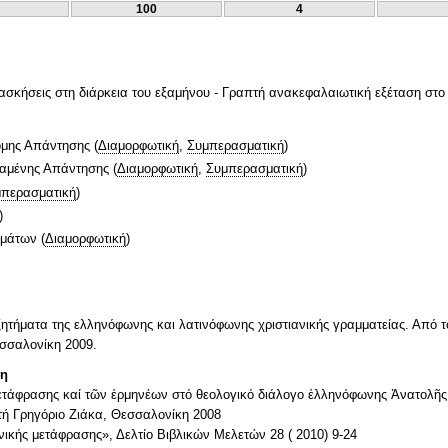
100
4
 ασκήσεις στη διάρκεια του εξαμήνου - Γραπτή ανακεφαλαιωτική εξέταση στο
ομης Απάντησης
(
Διαμορφωτική
,
Συμπερασματική
)
ταμένης Απάντησης
(
Διαμορφωτική
,
Συμπερασματική
)
περασματική
)
)
ημάτων
(
Διαμορφωτική
)
ητήματα της ελληνόφωνης και λατινόφωνης χριστιανικής γραμματείας. Από 
εσσαλονίκη 2009.
τη
ετάφρασης καί τῶν ἑρμηνέων στό θεολογικό διάλογο ἑλληνόφωνης Ἀνατολῆς 
ητή Γρηγόριο Ζιάκα, Θεσσαλονίκη 2008
ιανικής μετάφρασης», Δελτίο Βιβλικών Μελετών 28 ( 2010) 9-24