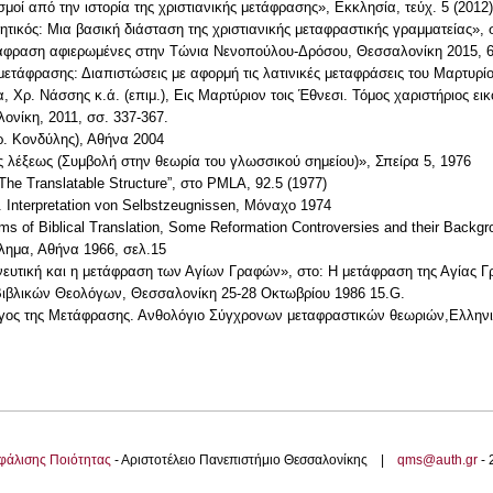
σμοί από την ιστορία της χριστιανικής μετάφρασης», Εκκλησία, τεύχ. 5 (2012)
ητικός: Μια βασική διάσταση της χριστιανικής μεταφραστικής γραμματείας»,
τάφραση αφιερωμένες στην Τώνια Νενοπούλου-Δρόσου, Θεσσαλονίκη 2015, 6
ής μετάφρασης: Διαπιστώσεις με αφορμή τις λατινικές μεταφράσεις του Μαρτυ
 Χρ. Νάσσης κ.ά. (επιμ.), Εις Μαρτύριον τοις Έθνεσι. Τόμος χαριστήριος εικ
ονίκη, 2011, σσ. 337-367.
Γρ. Κονδύλης), Αθήνα 2004
ς λέξεως (Συμβολή στην θεωρία του γλωσσικού σημείου)», Σπείρα 5, 1976
The Translatable Structure”, στο PMLA, 92.5 (1977)
t. Interpretation von Selbstzeugnissen, Μόναχο 1974
ems of Biblical Translation, Some Reformation Controversies and their Backg
βλημα, Αθήνα 1966, σελ.15
ηνευτική και η μετάφραση των Αγίων Γραφών», στο: Η μετάφραση της Αγίας 
ιβλικών Θεολόγων, Θεσσαλονίκη 25-28 Οκτωβρίου 1986 15.G.
λόγος της Μετάφρασης. Ανθολόγιο Σύγχρονων μεταφραστικών θεωριών,Ελλην
φάλισης Ποιότητας
- Αριστοτέλειο Πανεπιστήμιο Θεσσαλονίκης |
qms@auth.gr
-