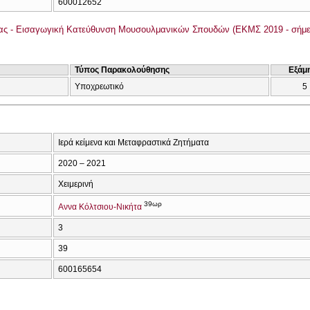
600012652
ας - Εισαγωγική Κατεύθυνση Μουσουλμανικών Σπουδών (ΕΚΜΣ 2019 - σήμε
Τύπος Παρακολούθησης
Εξάμ
Υποχρεωτικό
5
Ιερά κείμενα και Μεταφραστικά Ζητήματα
2020 – 2021
Χειμερινή
39ωρ
Αννα Κόλτσιου-Νικήτα
3
39
600165654