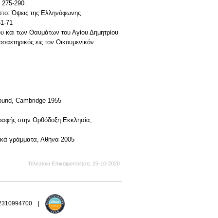
 275-290.
 στο: Όψεις της Ελληνόφωνης
1-71
ρίου και των Θαυμάτων του Αγίου Δημητρίου
οσαετηρικός εις τον Οικουμενικόν
round, Cambridge 1955
Γραφής στην Ορθόδοξη Εκκλησία,
ικά γράμματα, Αθήνα 2005
Τελευταία Επικαιροποίηση
25-10-2020
 2310994700 |