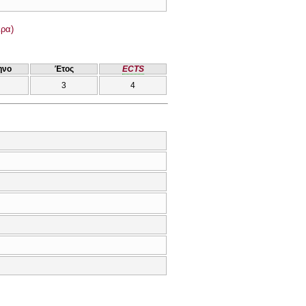
ρα)
ηνο
Έτος
ECTS
3
4