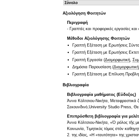
Σύνολο
Αξιολόγηση Φοιτητών
Περιγραφή
- Γραπτές και προφορικές εργασίες και
Μέθοδοι Αξιολόγησης Φοιτητών
Γραπτή Εξέταση με Ερωτήσεις Σύντ
Γραπτή Εξέταση με Ερωτήσεις Εκτε
Γραπτή Εργασία
(
Διαμορφωτική
,
Συμ
Δημόσια Παρουσίαση
(
Διαμορφωτική
Γραπτή Εξέταση με Επίλυση Προβλ
Βιβλιογραφία
Βιβλιογραφία μαθήματος (Εύδοξος)
Άννα Κόλτσιου-Νικήτα, Μεταφραστικά ζ
Σεκουνδινό,University Studio Press, Θ
Επιπρόσθετη βιβλιογραφία για μελέ
Άννα Κόλτσιου-Νικήτα, «Ὁ ρόλος τῆς μ
Κοινωνία, Τιμητικός τόμος στόν καθηγ
2. της ιδίας, «Η «ταυτότητα» της χριστ