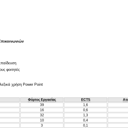
Επικοινωνιών
κπαίδευση
ους φοιτητές
λεξικά χρήση Power Point
Φόρτος Εργασίας
ECTS
Ατ
39
1,6
16
0,6
32
1,3
10
0,4
3
0,1