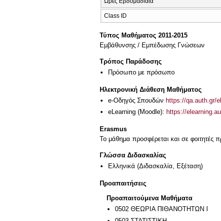
Ώρες Εβδομαδιαία
Class ID
Τύπος Μαθήματος 2011-2015
Εμβάθυνσης / Εμπέδωσης Γνώσεων
Τρόπος Παράδοσης
Πρόσωπο με πρόσωπο
Ηλεκτρονική Διάθεση Μαθήματος
e-Οδηγός Σπουδών
https://qa.auth.gr/
eLearning (Moodle):
https://elearning.
Erasmus
Το μάθημα προσφέρεται και σε φοιτητές
Γλώσσα Διδασκαλίας
Ελληνικά
(Διδασκαλία, Εξέταση)
Προαπαιτήσεις
Προαπαιτούμενα Μαθήματα
0502 ΘΕΩΡΙΑ ΠΙΘΑΝΟΤΗΤΩΝ Ι
0503 ΣΤΑΤΙΣΤΙΚΗ