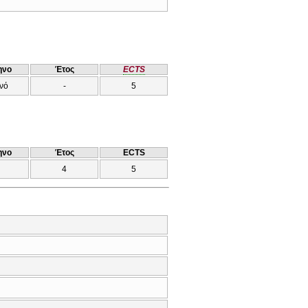
ηνο
Έτος
ECTS
νό
-
5
ηνο
Έτος
ECTS
4
5