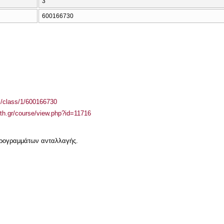
3
600166730
el/class/1/600166730
auth.gr/course/view.php?id=11716
 προγραμμάτων ανταλλαγής.