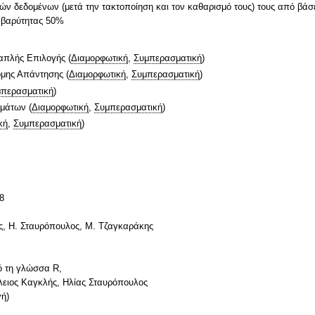
ν δεδομένων (μετά την τακτοποίηση και τον καθαρισμό τους) τους από βά
ο βαρύτητας 50%
απλής Επιλογής
(
Διαμορφωτική
,
Συμπερασματική
)
ομης Απάντησης
(
Διαμορφωτική
,
Συμπερασματική
)
περασματική
)
ημάτων
(
Διαμορφωτική
,
Συμπερασματική
)
κή
,
Συμπερασματική
)
8
ής, Η. Σταυρόπουλος, Μ. Τζαγκαράκης
ό τη γλώσσα R,
λειος Καγκλής, Ηλίας Σταυρόπουλος
ή)