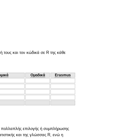
σή τους και τον κώδικά σε R της κάθε
ομικά
Ομαδικά
Erasmus
σης πολλαπλής επιλογής ή συμπλήρωσης
τιστικής και της γλώσσας R, ενώ η