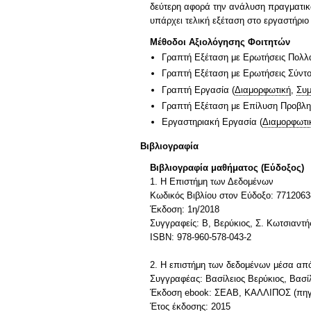
δεύτερη αφορά την ανάλυση πραγματικώ
υπάρχει τελική εξέταση στο εργαστήρι
Μέθοδοι Αξιολόγησης Φοιτητών
Γραπτή Εξέταση με Ερωτήσεις Πολλ
Γραπτή Εξέταση με Ερωτήσεις Σύντ
Γραπτή Εργασία
(
Διαμορφωτική
,
Συμ
Γραπτή Εξέταση με Επίλυση Προβλ
Εργαστηριακή Εργασία
(
Διαμορφωτι
Βιβλιογραφία
Βιβλιογραφία μαθήματος (Εύδοξος)
1. Η Επιστήμη των Δεδομένων
Κωδικός Βιβλίου στον Εύδοξο: 7712063
Έκδοση: 1η/2018
Συγγραφείς: Β, Βερύκιος, Σ. Κωτσιαντ
ISBN: 978-960-578-043-2
2. Η επιστήμη των δεδομένων μέσα απ
Συγγραφέας: Βασίλειος Βερύκιος, Βασί
Έκδοση ebook: ΣΕΑΒ, ΚΑΛΛΙΠΟΣ (πηγ
Έτος έκδοσης: 2015