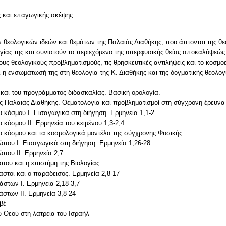
ς και επαγωγικής σκέψης
 θεολογικών ιδεών και θεμάτων της Παλαιάς Διαθήκης, που άπτονται της θε
γίας της και συνιστούν το περιεχόμενο της υπερφυσικής θείας αποκαλύψεώς τ
ους θεολογικούς προβληματισμούς, τις θρησκευτικές αντιλήψεις και το κοσμ
ι η ενσωμάτωσή της στη θεολογία της Κ. Διαθήκης και της δογματικής θεολογ
 και του προγράμματος διδασκαλίας. Βασική ορολογία.
 της Παλαιάς Διαθήκης. Θεματολογία και προβληματισμοί στη σύγχρονη έρευνα
υ κόσμου Ι. Εισαγωγικά στη διήγηση. Ερμηνεία 1,1-2
 κόσμου ΙΙ. Ερμηνεία του κειμένου 1,3-2,4
ου κόσμου και τα κοσμολογικά μοντέλα της σύγχρονης Φυσικής
ώπου Ι. Εισαγωγικά στη διήγηση. Ερμηνεία 1,26-28
που ΙΙ. Ερμηνεία 2,7
ου και η επιστήμη της Βιολογίας
στοι και ο παράδεισος. Ερμηνεία 2,8-17
στων Ι. Ερμηνεία 2,18-3,7
στων ΙΙ. Ερμηνεία 3,8-24
βέ
υ Θεού στη λατρεία του Ισραήλ