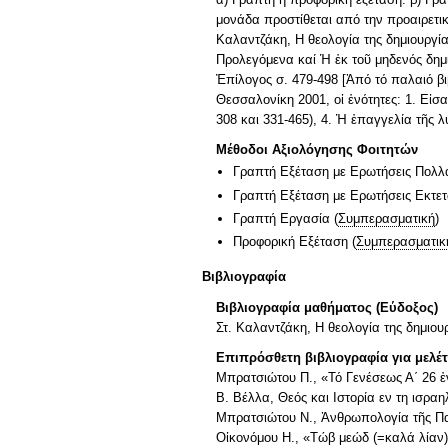
μονάδα προστίθεται από την προαιρετικ
Καλαντζάκη, Η θεολογία της δημιουργία
Προλεγόμενα καί Ἡ ἐκ τοῦ μηδενός δημι
Ἐπίλογος σ. 479-498 [Ἀπό τό παλαιό β
Θεσσαλονίκη 2001, οἱ ἑνότητες: 1. Εἰσα
308 και 331-465), 4. Ἡ ἐπαγγελία τῆς λ
Μέθοδοι Αξιολόγησης Φοιτητών
Γραπτή Εξέταση με Ερωτήσεις Πολλ
Γραπτή Εξέταση με Ερωτήσεις Εκτε
Γραπτή Εργασία
(
Συμπερασματική
)
Προφορική Εξέταση
(
Συμπερασματικ
Βιβλιογραφία
Βιβλιογραφία μαθήματος (Εύδοξος)
Στ. Καλαντζάκη, Η θεολογία της δημιου
Επιπρόσθετη βιβλιογραφία για μελέ
Μπρατσιώτου Π., «Τό Γενέσεως Α΄ 26 ἐ
Β. Βέλλα, Θεός και Ιστορία εν τη ισραη
Μπρατσιώτου Ν., Ἀνθρωπολογία τῆς Παλ
Οἰκονόμου Η., «Τώβ μεώδ (=καλά λίαν).