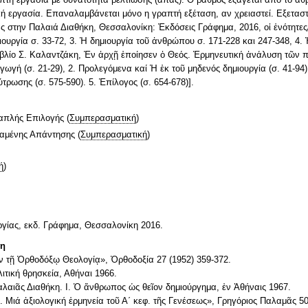
ή εργασία. Eπαναλαμβάνεται μόνο η γραπτή εξέταση, αν χρειαστεί. Εξεταστ
ς στην Παλαιά Διαθήκη, Θεσσαλονίκη: Ἐκδόσεις Γράφημα, 2016, οἱ ἑνότητες/
ουργία σ. 33-72, 3. Ἡ δημιουργία τοῦ ἀνθρώπου σ. 171-228 και 247-348, 4. 
ιβλίο Σ. Καλαντζάκη, Ἐν ἀρχῇ ἐποίησεν ὁ Θεός. Ἑρμηνευτική ἀνάλυση τῶν π
γωγή (σ. 21-29), 2. Προλεγόμενα καί Ἡ ἐκ τοῦ μηδενός δημιουργία (σ. 41-94
ύτρωσης (σ. 575-590). 5. Ἐπίλογος (σ. 654-678)].
απλής Επιλογής
(
Συμπερασματική
)
ταμένης Απάντησης
(
Συμπερασματική
)
ή
)
ργίας, εκδ. Γράφημα, Θεσσαλονίκη 2016.
τη
ν τῇ Ὀρθοδόξῳ Θεολογίᾳ», Ὀρθοδοξία 27 (1952) 359-372.
λιτική θρησκεία, Αθήναι 1966.
αιᾶς Διαθήκη. Ι. Ὁ ἄνθρωπος ὡς θεῖον δημιούργημα, ἐν Ἀθήναις 1967.
 Μιά ἀξιολογική ἑρμηνεία τοῦ Α΄ κεφ. τῆς Γενέσεως», Γρηγόριος Παλαμᾶς 50