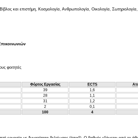
Βίβλος και επιστήμη, Κοσμολογία, Ανθρωπολογία, Οικολογία, Σωτηριολογία,
Επικοινωνιών
ους φοιτητές
Φόρτος Εργασίας
ECTS
Ατ
39
1,6
28
1,1
31
1,2
2
0,1
100
4
απτή εργασία με δυνατότητα βελτίωσης (άπαξ). Ο βαθμός εξάγεται από το άθ