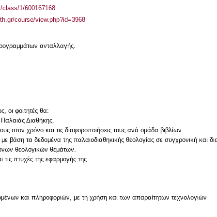
el/class/1/600167168
auth.gr/course/view.php?id=3968
 προγραμμάτων ανταλλαγής.
, οι φοιτητές θα:
ς Παλαιάς Διαθήκης.
υς στον χρόνο και τις διαφοροποιήσεις τους ανά ομάδα βιβλίων.
 με βάση τα δεδομένα της παλαιοδιαθηκικής θεολογίας σε συγχρονική και δι
ονων θεολογικών θεμάτων.
ι τις πτυχές της εφαρμογής της
μένων και πληροφοριών, με τη χρήση και των απαραίτητων τεχνολογιών