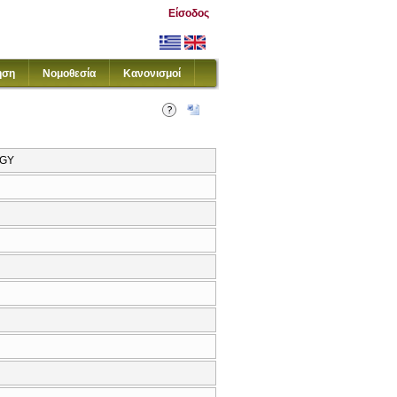
Είσοδος
ηση
Νομοθεσία
Κανονισμοί
OGY