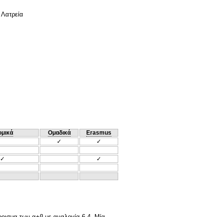
 Λατρεία
ομικά
Ομαδικά
Erasmus
✓
✓
✓
✓
ροισμα των α+β με αναλογία 6-4. Μία