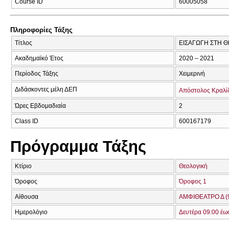
Course ID
60005058
Πληροφορίες Τάξης
Τίτλος
ΕΙΣΑΓΩΓΗ ΣΤΗ 
Ακαδημαϊκό Έτος
2020 – 2021
Περίοδος Τάξης
Χειμερινή
Διδάσκοντες μέλη ΔΕΠ
Απόστολος Κραλί
Ώρες Εβδομαδιαία
2
Class ID
600167179
Πρόγραμμα Τάξης
Κτίριο
Θεολογική
Όροφος
Όροφος 1
Αίθουσα
ΑΜΦΙΘΕΑΤΡΟ Δ (
Ημερολόγιο
Δευτέρα 09:00 έω