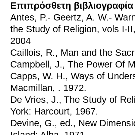
Επιπρόσθετη βιβλιογραφία 
Antes, P.- Geertz, A. W.- War
the Study of Religion, vols I-I
2004
Caillois, R., Man and the Sac
Campbell, J., The Power Of M
Capps, W. H., Ways of Unders
Macmillan, . 1972.
De Vries, J., The Study of Rel
York: Harcourt, 1967.
Devine, G., ed., New Dimensio
Island: Alba, 1971.