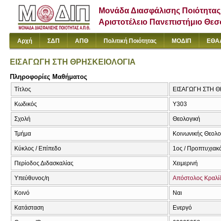
Μονάδα Διασφάλισης Ποιότητας
Αριστοτέλειο Πανεπιστήμιο Θε
Αρχή
ΣΔΠ
ΑΠΘ
Πολιτική Ποιότητας
ΜΟΔΙΠ
ΕΘΑ
ΕΙΣΑΓΩΓΗ ΣΤΗ ΘΡΗΣΚΕΙΟΛΟΓΙΑ
Πληροφορίες Μαθήματος
Τίτλος
ΕΙΣΑΓΩΓΗ ΣΤΗ Θ
Κωδικός
Υ303
Σχολή
Θεολογική
Τμήμα
Κοινωνικής Θεολογ
Κύκλος / Επίπεδο
1ος / Προπτυχιακ
Περίοδος Διδασκαλίας
Χειμερινή
Υπεύθυνος/η
Απόστολος Κραλί
Κοινό
Ναι
Κατάσταση
Ενεργό