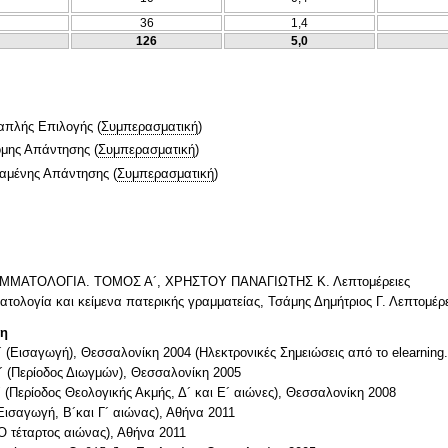
36
1,4
126
5,0
απλής Επιλογής
(
Συμπερασματική
)
ομης Απάντησης
(
Συμπερασματική
)
ταμένης Απάντησης
(
Συμπερασματική
)
ΓΡΑΜΜΑΤΟΛΟΓΙΑ. ΤΟΜΟΣ Α´, ΧΡΗΣΤΟΥ ΠΑΝΑΓΙΩΤΗΣ Κ. Λεπτομέρειες
ματολογία και κείμενα πατερικής γραμματείας, Τσάμης Δημήτριος Γ. Λεπτομέρε
τη
´ (Εισαγωγή), Θεσσαλονίκη 2004 (Ηλεκτρονικές Σημειώσεις από το elearning.
Β´ (Περίοδος Διωγμών), Θεσσαλονίκη 2005
´ (Περίοδος Θεολογικής Ακμής, Δ´ και Ε´ αιώνες), Θεσσαλονίκη 2008
Εισαγωγή, Β´και Γ´ αιώνας), Αθήνα 2011
Ο τέταρτος αιώνας), Αθήνα 2011