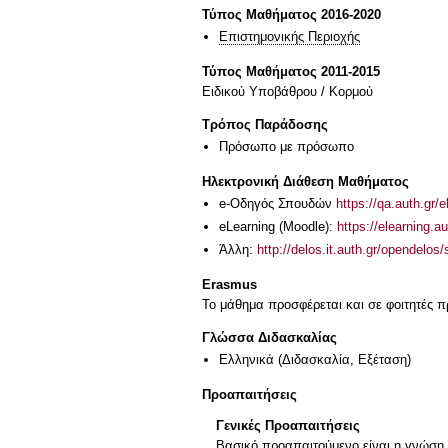
Τύπος Μαθήματος 2016-2020
Επιστημονικής Περιοχής
Τύπος Μαθήματος 2011-2015
Ειδικού Υποβάθρου / Κορμού
Τρόπος Παράδοσης
Πρόσωπο με πρόσωπο
Ηλεκτρονική Διάθεση Μαθήματος
e-Οδηγός Σπουδών
https://qa.auth.gr/
eLearning (Moodle):
https://elearning.
Άλλη:
http://delos.it.auth.gr/opende
Erasmus
Το μάθημα προσφέρεται και σε φοιτητές
Γλώσσα Διδασκαλίας
Ελληνικά
(Διδασκαλία, Εξέταση)
Προαπαιτήσεις
Γενικές Προαπαιτήσεις
Βασικό προαπαιτούμενο είναι η γνώση 