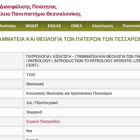
Διασφάλισης Ποιότητας
έλειο Πανεπιστήμιο Θεσσαλονίκης
Ποιότητας
ΜΟΔΙΠ
ΕΘΑΑΕ
ΟΜΕΑ
Αξιολόγηση
Πιστοποί
ΓΡΑΜΜΑΤΕΙΑ ΚΑΙ ΘΕΟΛΟΓΙΑ ΤΩΝ ΠΑΤΕΡΩΝ ΤΩΝ ΤΕΣΣΑΡ
ΠΑΤΡΟΛΟΓΙΑ Ι. ΕΙΣΑΓΩΓΗ – ΓΡΑΜΜΑΤΕΙΑ ΚΑΙ ΘΕΟΛΟΓΙΑ ΤΩΝ
/ PATROLOGY I. INTRODUCTION TO PATROLOGY. PATRISTIC L
CENT.)
Υ102
Θεολογική
Κοινωνικής Θεολογίας και Χριστιανικού Πολιτισμού
1ος / Προπτυχιακό
Χειμερινή
Συμεών Πασχαλίδης
Ναι