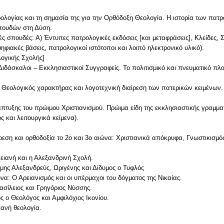
ρολογίας και τη σημασία της για την Ορθόδοξη Θεολογία. Η ιστορία των πα
πουδών στη Δύση.
ές σπουδές: Α) Έντυπες πατρολογικές εκδόσεις [και μεταφράσεις], Κλείδες, Σ
ηφιακές βάσεις, πατρολογικοί ιστότοποι και λοιπό ηλεκτρονικό υλικό).
λογικής Σχολής]
 Διδάσκαλοι – Εκκλησιαστικοί Συγγραφείς. Το πολιτισμικό και πνευματικό πλ
ς. Θεολογικός χαρακτήρας και λογοτεχνική διαίρεση των πατερικών κειμένω
νάπτυξης του πρώιμου Χριστιανισμού. Πρώιμα είδη της εκκλησιαστικής γραμμα
ς και λειτουργικά κείμενα).
ρεση και ορθοδοξία το 2ο και 3ο αιώνα: Χριστιανικά απόκρυφα, Γνωστικισμός 
χειανή και η Αλεξανδρινή Σχολή.
ήμης Αλεξανδρεύς, Ωριγένης και Δίδυμος ο Τυφλός
να: Ο Αρειανισμός και οι υπέρμαχοι του δόγματος της Νικαίας.
ασίλειος και Γρηγόριος Νύσσης.
ς o Θεολόγος και Αμφιλόχιος Ικονίου.
ιανή θεολογία.