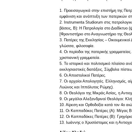
1. Προεισαγωγικά στην επιστήμη της Πατ
εμφάνιση και ανάπτυξη των πατερικών σ
2. Ιnstrumenta Studiorum στις πατρολογικ
βάσεις, Β): Η Πατρολογία στο Διαδίκτυο (ψ
[Φροντιστήριο στο Αναγνωστήριο της Θεο
3. Πατέρες της Εκκλησίας – Οικουμενικοί
γλώσσα, φιλοσοφία.
4. Οι περίοδοι της πατερικής γραμματεία
χριστιανική γραμματεία.
5. Το ιστορικό και πολιτισμικό πλαίσιο α
εκκλησιαστικές διατάξεις, Σύμβολα πίστεω
6. Οι Αποστολικοί Πατέρες.
7. Οι αρχαίοι Απολογητές. Ελληνισμός, αί
Λυώνος και Ιππόλυτος Ρώμης).
8. Οι Θεολόγοι της Μικράς Ασίας, η Αντιο
9. Οι μεγάλοι Αλεξανδρινοί Θεολόγοι: Κλ
10. Αίρεση και Ορθοδοξία κατά τον 4ο αιώ
11. Οι Καππαδόκες Πατέρες (Α): Μέγας Β
12. Οι Καππαδόκες Πατέρες (Β): Γρηγόριο
13. Iωάννης ο Χρυσόστομος και η Αντιοχε