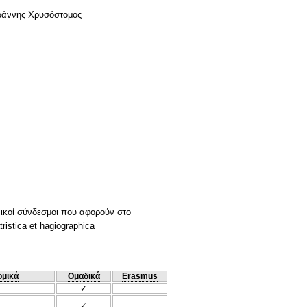
Ιωάννης Χρυσόστομος
νικοί σύνδεσμοι που αφορούν στο
istica et hagiographica
ομικά
Ομαδικά
Erasmus
✓
✓