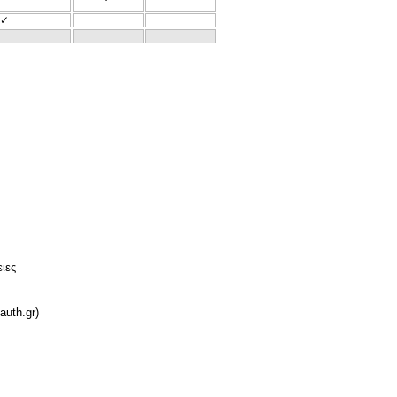
✓
ιες
auth.gr)