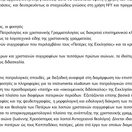
ράσεις, και δευτερευόντως οι στοιχειώδεις γνώσεις στη χρήση Η/Υ και προ
, οι φοιτητές
 Πατρολογίας και χριστιανικής Γραμματολογίας ως διακριτού επιστημονικού 
υς τα λογοτεχνικά είδης της χριστιανικής γραμματείας
νών συγγραφέων που περιλαμβάνει τους «Πατέρες της Εκκλησίας» και τα κριτ
τέρων και χριστιανών συγγραφέων των τεσσάρων πρώτων αιώνων, τα ιδιαίτε
υς διδασκαλία.
 τις πατρολογικές σπουδές, με διεξοδική αναφορά στη διαμόρφωση του επισ
οιτητές οι πληροφορίες για τα instrumenta studiorum των πατρολογικών σπ
ήση του προσδιορισμού «πατήρ» και «οικουμενικός διδάσκαλος» της Εκκλησία
ογικό πλαίσιο των διαφόρων πατερικών περιόδων. Εξετάζονται επίσης βασικ
φίας και της ψευδεπιγραφίας, η μορφολογική και ειδολογική διάκριση των π
τεία και θεολογία των Πατέρων και λοιπών χριστιανών συγγραφέων των τε
ται το ιστορικογραμματολογικό πλαίσιο της ανάπτυξης της χριστιανικής γρα
 αιώνα (Ιωάννης Χρυσόστομος και λοιποί Αντιοχειανοί θεολόγοι). Δίνεται ιδια
ών πατέρων ώς τους Καππαδόκες πατέρες, μέσα στό έργο των οποίων διαμο