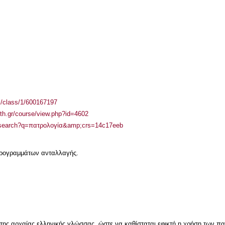
el/class/1/600167197
auth.gr/course/view.php?id=4602
los/search?q=πατρολογία&amp;crs=14c17eeb
 προγραμμάτων ανταλλαγής.
της αρχαίας ελληνικής γλώσσας, ώστε να καθίσταται εφικτή η χρήση των π