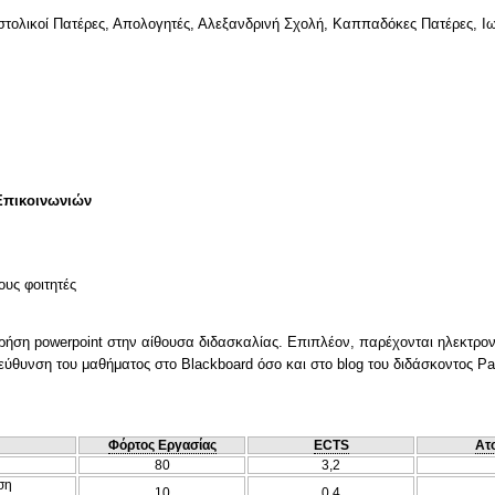
στολικοί Πατέρες, Απολογητές, Αλεξανδρινή Σχολή, Καππαδόκες Πατέρες, 
Επικοινωνιών
ους φοιτητές
χρήση powerpoint στην αίθουσα διδασκαλίας. Επιπλέον, παρέχονται ηλεκτρο
ύθυνση του μαθήματος στο Blackboard όσο και στο blog του διδάσκοντος Patr
Φόρτος Εργασίας
ECTS
Ατ
80
3,2
ση
10
0,4