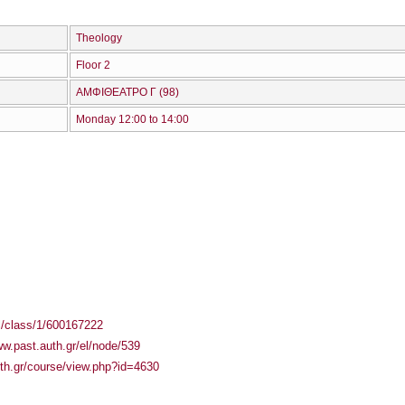
Theology
Floor 2
ΑΜΦΙΘΕΑΤΡΟ Γ (98)
Monday 12:00 to 14:00
el/class/1/600167222
ww.past.auth.gr/el/node/539
auth.gr/course/view.php?id=4630