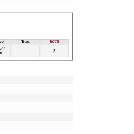
νο
Έτος
ECTS
νό/
-
3
νό