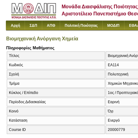
Μονάδα Διασφάλισης Ποιότητας
Αριστοτέλειο Πανεπιστήμιο Θε
Αρχή
ΣΔΠ
ΑΠΘ
Πολιτική Ποιότητας
ΜΟΔΙΠ
ΕΘΑ
Βιομηχανική Ανόργανη Χημεία
Πληροφορίες Μαθήματος
Τίτλος
Βιομηχανική Ανόργ
Κωδικός
ΕΑ114
Σχολή
Πολυτεχνική
Τμήμα
Χημικών Μηχανικ
Κύκλος / Επίπεδο
1ος / Προπτυχιακ
Περίοδος Διδασκαλίας
Εαρινή
Κοινό
Όχι
Κατάσταση
Ενεργό
Course ID
20000779