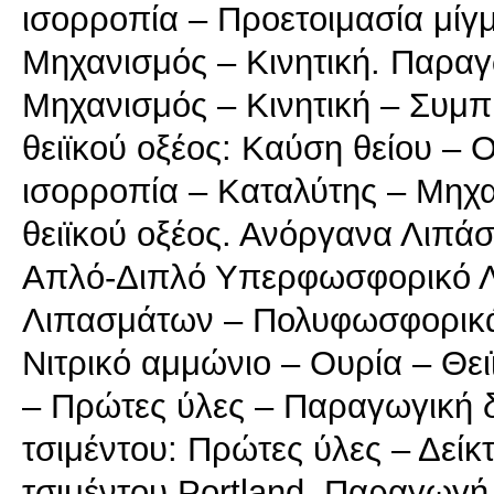
ισορροπία – Προετοιμασία μίγ
Μηχανισμός – Κινητική. Παραγ
Μηχανισμός – Κινητική – Συμ
θειϊκού οξέος: Καύση θείου –
ισορροπία – Καταλύτης – Μηχ
θειϊκού οξέος. Ανόργανα Λιπ
Απλό-Διπλό Υπερφωσφορικό 
Λιπασμάτων – Πολυφωσφορικά
Νιτρικό αμμώνιο – Ουρία – Θε
– Πρώτες ύλες – Παραγωγική 
τσιμέντου: Πρώτες ύλες – Δείκ
τσιμέντου Portland. Παραγωγή 