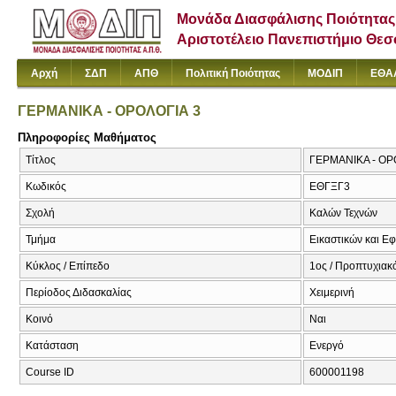
Μονάδα Διασφάλισης Ποιότητας
Αριστοτέλειο Πανεπιστήμιο Θε
Αρχή
ΣΔΠ
ΑΠΘ
Πολιτική Ποιότητας
ΜΟΔΙΠ
ΕΘΑ
ΓΕΡΜΑΝΙΚΑ - ΟΡΟΛΟΓΙΑ 3
Πληροφορίες Μαθήματος
Τίτλος
ΓΕΡΜΑΝΙΚΑ - ΟΡΟΛ
Κωδικός
ΕΘΓΞΓ3
Σχολή
Καλών Τεχνών
Τμήμα
Εικαστικών και Ε
Κύκλος / Επίπεδο
1ος / Προπτυχιακ
Περίοδος Διδασκαλίας
Χειμερινή
Κοινό
Ναι
Κατάσταση
Ενεργό
Course ID
600001198