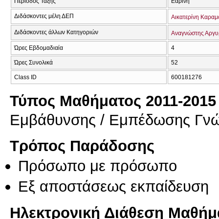
Περίοδος Τάξης
Εαρινή
Διδάσκοντες μέλη ΔΕΠ
Αικατερίνη Καρα
Διδάσκοντες άλλων Κατηγοριών
Αναγνώστης Αργυ
Ώρες Εβδομαδιαία
4
Ώρες Συνολικά
52
Class ID
600181276
Τύπος Μαθήματος 2011-2015
Εμβάθυνσης / Εμπέδωσης Γν
Τρόπος Παράδοσης
Πρόσωπο με πρόσωπο
Eξ απoστάσεως εκπαίδευση
Ηλεκτρονική Διάθεση Μαθήμ