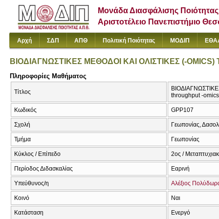
Μονάδα Διασφάλισης Ποιότητας
Αριστοτέλειο Πανεπιστήμιο Θε
Αρχή
ΣΔΠ
ΑΠΘ
Πολιτική Ποιότητας
ΜΟΔΙΠ
ΕΘΑ
ΒΙΟΔΙΑΓΝΩΣΤΙΚΕΣ ΜΕΘΟΔΟΙ ΚΑΙ ΟΛΙΣΤΙΚΕΣ (-OMICS)
Πληροφορίες Μαθήματος
ΒΙΟΔΙΑΓΝΩΣΤΙΚΕΣ
Τίτλος
throughput -omics
Κωδικός
GPP107
Σχολή
Γεωπονίας, Δασολ
Τμήμα
Γεωπονίας
Κύκλος / Επίπεδο
2ος / Μεταπτυχιακ
Περίοδος Διδασκαλίας
Εαρινή
Υπεύθυνος/η
Αλέξιος Πολύδω
Κοινό
Ναι
Κατάσταση
Ενεργό