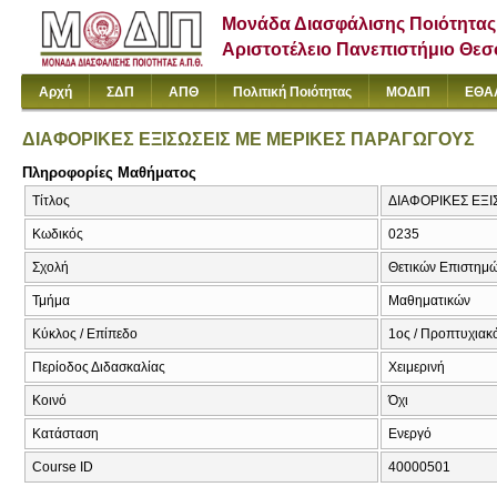
Μονάδα Διασφάλισης Ποιότητας
Αριστοτέλειο Πανεπιστήμιο Θε
Αρχή
ΣΔΠ
ΑΠΘ
Πολιτική Ποιότητας
ΜΟΔΙΠ
ΕΘΑ
ΔΙΑΦΟΡΙΚΕΣ ΕΞΙΣΩΣΕΙΣ ΜΕ ΜΕΡΙΚΕΣ ΠΑΡΑΓΩΓΟΥΣ
Πληροφορίες Μαθήματος
Τίτλος
ΔΙΑΦΟΡΙΚΕΣ ΕΞΙΣΩ
Κωδικός
0235
Σχολή
Θετικών Επιστημ
Τμήμα
Μαθηματικών
Κύκλος / Επίπεδο
1ος / Προπτυχιακ
Περίοδος Διδασκαλίας
Χειμερινή
Κοινό
Όχι
Κατάσταση
Ενεργό
Course ID
40000501