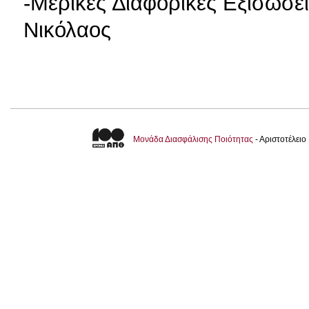
-Μερικές ∆ιαφορικές Εξισώσει
Νικόλαος
Μονάδα Διασφάλισης Ποιότητας
- Αριστοτέλει