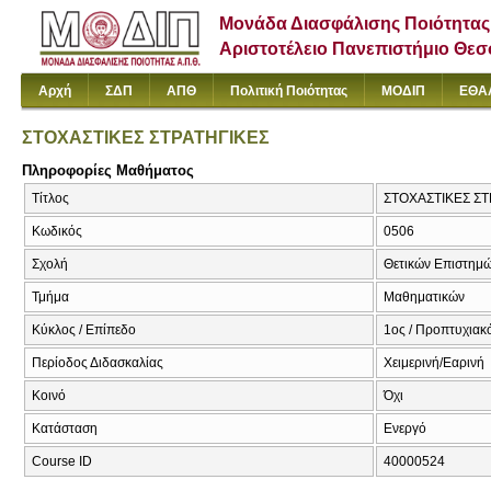
Μονάδα Διασφάλισης Ποιότητας
Αριστοτέλειο Πανεπιστήμιο Θε
Αρχή
ΣΔΠ
ΑΠΘ
Πολιτική Ποιότητας
ΜΟΔΙΠ
ΕΘΑ
ΣΤΟΧΑΣΤΙΚΕΣ ΣΤΡΑΤΗΓΙΚΕΣ
Πληροφορίες Μαθήματος
Τίτλος
ΣΤΟΧΑΣΤΙΚΕΣ ΣΤΡΑ
Κωδικός
0506
Σχολή
Θετικών Επιστημ
Τμήμα
Μαθηματικών
Κύκλος / Επίπεδο
1ος / Προπτυχιακ
Περίοδος Διδασκαλίας
Χειμερινή/Εαρινή
Κοινό
Όχι
Κατάσταση
Ενεργό
Course ID
40000524