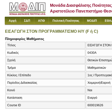
Μονάδα Διασφάλισης Ποιότητας
Αριστοτέλειο Πανεπιστήμιο Θε
Αρχή
ΣΔΠ
ΑΠΘ
Πολιτική Ποιότητας
ΜΟΔΙΠ
ΕΘΑ
ΕΙΣΑΓΩΓΗ ΣΤΟΝ ΠΡΟΓΡΑΜΜΑΤΙΣΜΟ Η/Υ (F ή C)
Πληροφορίες Μαθήματος
Τίτλος
ΕΙΣΑΓΩΓΗ ΣΤΟΝ Π
Κωδικός
0430Α
Σχολή
Θετικών Επιστημ
Τμήμα
Μαθηματικών
Κύκλος / Επίπεδο
1ος / Προπτυχιακό
Περίοδος Διδασκαλίας
Χειμερινή/Εαρινή
Κοινό
Ναι
Κατάσταση
Ενεργό
Course ID
600019626