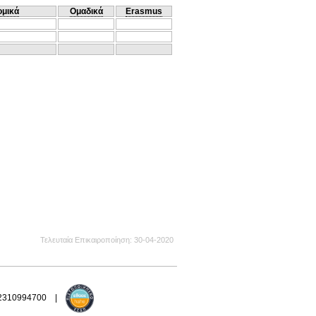
ομικά
Ομαδικά
Erasmus
Τελευταία Επικαιροποίηση
30-04-2020
 2310994700 |