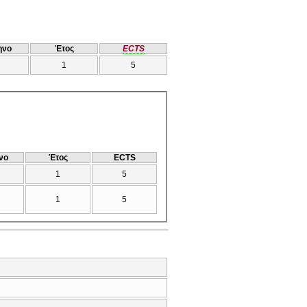
ηνο
Έτος
ECTS
1
5
νο
Έτος
ECTS
1
5
1
5