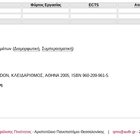
Φόρτος Εργασίας
ECTS
Ατ
ημάτων
(
Διαμορφωτική
,
Συμπερασματική
)
N, ΚΛΕΙΔΑΡΙΘΜΟΣ, ΑΘΗΝΑ 2005, ISBN 960-209-961-5.
τη
φάλισης Ποιότητας
- Αριστοτέλειο Πανεπιστήμιο Θεσσαλονίκης |
qms@auth.gr
-