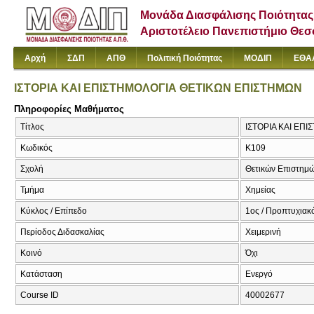
Μονάδα Διασφάλισης Ποιότητας
Αριστοτέλειο Πανεπιστήμιο Θε
Αρχή
ΣΔΠ
ΑΠΘ
Πολιτική Ποιότητας
ΜΟΔΙΠ
ΕΘΑ
ΙΣΤΟΡΙΑ ΚΑΙ ΕΠΙΣΤΗΜΟΛΟΓΙΑ ΘΕΤΙΚΩΝ ΕΠΙΣΤΗΜΩΝ
Πληροφορίες Μαθήματος
Τίτλος
ΙΣΤΟΡΙΑ ΚΑΙ ΕΠΙ
Κωδικός
Κ109
Σχολή
Θετικών Επιστημ
Τμήμα
Χημείας
Κύκλος / Επίπεδο
1ος / Προπτυχιακό
Περίοδος Διδασκαλίας
Χειμερινή
Κοινό
Όχι
Κατάσταση
Ενεργό
Course ID
40002677