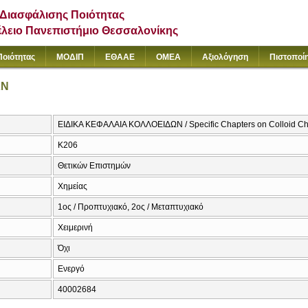
Διασφάλισης Ποιότητας
έλειο Πανεπιστήμιο Θεσσαλονίκης
Ποιότητας
ΜΟΔΙΠ
ΕΘΑΑΕ
ΟΜΕΑ
Αξιολόγηση
Πιστοποί
ΩΝ
ΕΙΔΙΚΑ ΚΕΦΑΛΑΙΑ ΚΟΛΛΟΕΙΔΩΝ / Specific Chapters on Colloid Ch
Κ206
Θετικών Επιστημών
Χημείας
1ος / Προπτυχιακό, 2ος / Μεταπτυχιακό
Χειμερινή
Όχι
Ενεργό
40002684