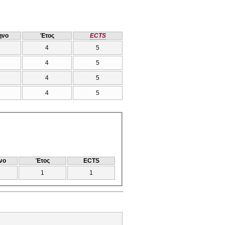
ηνο
Έτος
ECTS
4
5
4
5
4
5
4
5
νο
Έτος
ECTS
1
1