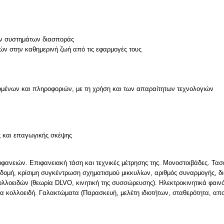
ών συστημάτων διασποράς
μένων και πληροφοριών, με τη χρήση και των απαραίτητων τεχνολογιών
ν
ς και επαγωγικής σκέψης
ιφανειών. Επιφανειακή τάση και τεχνικές μέτρησης της. Μονοστοιβάδες. Τασε
(δομή, κρίσιμη συγκέντρωση σχηματισμού μικκυλίων, αριθμός συναρμογής, δ
 κολλοειδών (θεωρία DLVO, κινητική της συσσώρευσης). Ηλεκτροκινητικά φαιν
 κολλοειδή. Γαλακτώματα (Παρασκευή, μελέτη ιδιοτήτων, σταθερότητα, απ