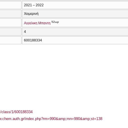
2021 – 2022
Χειμερινή
52ωρ
Αγγελικη Μπαντη
4
600188334
el/class/1/600188334
ww.chem.auth.gr/index.php?rm=990&amp;mn=990&amp;st=138