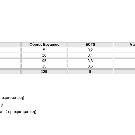
Φόρτος Εργασίας
ECTS
Ατ
5
0,2
10
0,4
95
3,8
15
0,6
125
5
περασματική
)
ή
)
κή
,
Συμπερασματική
)