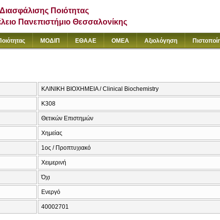
Διασφάλισης Ποιότητας
έλειο Πανεπιστήμιο Θεσσαλονίκης
Ποιότητας
ΜΟΔΙΠ
ΕΘΑΑΕ
ΟΜΕΑ
Αξιολόγηση
Πιστοποί
ΚΛΙΝΙΚΗ ΒΙΟΧΗΜΕΙΑ / Clinical Biochemistry
Κ308
Θετικών Επιστημών
Χημείας
1ος / Προπτυχιακό
Χειμερινή
Όχι
Ενεργό
40002701