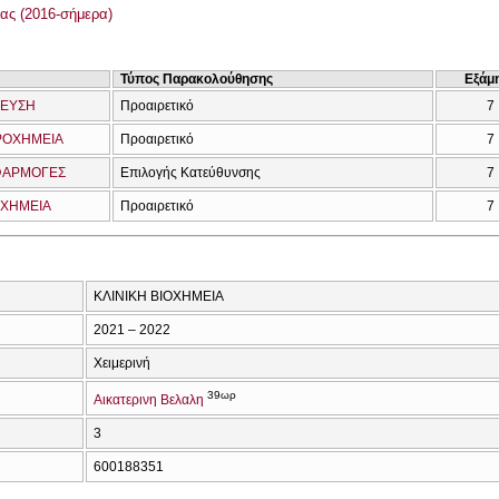
ας (2016-σήμερα)
Τύπος Παρακολούθησης
Εξάμ
ΔΕΥΣΗ
Προαιρετικό
7
ΡΟΧΗΜΕΙΑ
Προαιρετικό
7
ΕΦΑΡΜΟΓΕΣ
Επιλογής Κατεύθυνσης
7
 ΧΗΜΕΙΑ
Προαιρετικό
7
ΚΛΙΝΙΚΗ ΒΙΟΧΗΜΕΙΑ
2021 – 2022
Χειμερινή
39ωρ
Αικατερινη Βελαλη
3
600188351