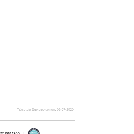
Τελευταία Επικαιροποίηση
02-07-2020
 2310994700 |