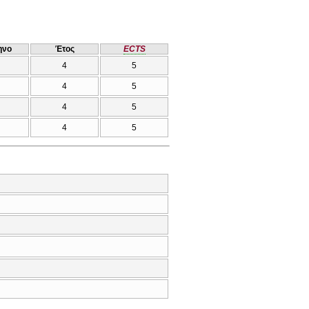
ηνο
Έτος
ECTS
4
5
4
5
4
5
4
5