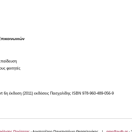
Επικοινωνιών
κπαίδευση
ους φοιτητές
ert 6η έκδοση (2011) εκδόσεις Πασχαλίδης ISBN 978-960-489-056-9
φάλισης Ποιότητας
- Αριστοτέλειο Πανεπιστήμιο Θεσσαλονίκης |
qms@auth.gr
-