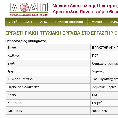
Μονάδα Διασφάλισης Ποιότητας
Αριστοτέλειο Πανεπιστήμιο Θε
Αρχή
ΣΔΠ
ΑΠΘ
Πολιτική Ποιότητας
ΜΟΔΙΠ
ΕΘΑ
ΕΡΓΑΣΤΗΡΙΑΚΗ ΠΤΥΧΙΑΚΗ ΕΡΓΑΣΙΑ ΣΤΟ ΕΡΓΑΣΤΗΡΙΟ
Πληροφορίες Μαθήματος
Τίτλος
ΕΡΓΑΣΤΗΡΙΑΚΗ ΠΤ
Κωδικός
Π07
Σχολή
Θετικών Επιστημ
Τμήμα
Χημείας
Κύκλος / Επίπεδο
1ος / Προπτυχιακ
Περίοδος Διδασκαλίας
Χειμερινή/Εαρινή
Κοινό
Όχι
Κατάσταση
Ενεργό
Course ID
40002725