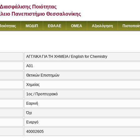
Διασφάλισης Ποιότητας
έλειο Πανεπιστήμιο Θεσσαλονίκης
Ποιότητας
ΜΟΔΙΠ
ΕΘΑΑΕ
ΟΜΕΑ
Αξιολόγηση
Πιστοποί
ΑΓΓΛΙΚΑ ΓΙΑ ΤΗ ΧΗΜΕΙΑ / English for Chemistry
Α01
Θετικών Επιστημών
Χημείας
1ος / Προπτυχιακό
Εαρινή
Όχι
Ενεργό
40002605