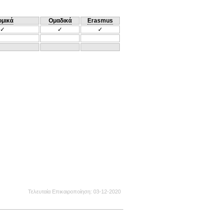
ομικά
Ομαδικά
Erasmus
✓
✓
✓
Τελευταία Επικαιροποίηση
03-12-2020