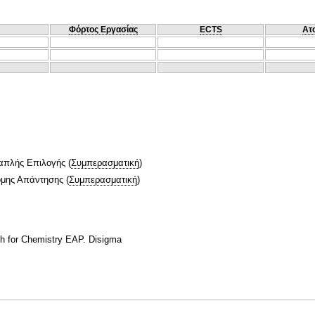
Φόρτος Εργασίας
ECTS
Ατ
απλής Επιλογής
(
Συμπερασματική
)
ομης Απάντησης
(
Συμπερασματική
)
h for Chemistry EAP. Disigma