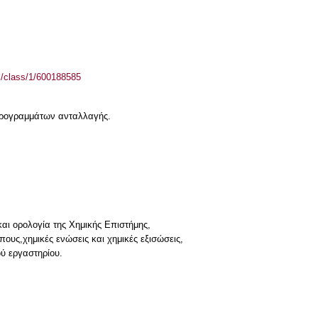
el/class/1/600188585
 προγραμμάτων ανταλλαγής.
αι ορολογία της Χημικής Επιστήμης,
ους,χημικές ενώσεις και χημικές εξισώσεις,
ύ εργαστηρίου.