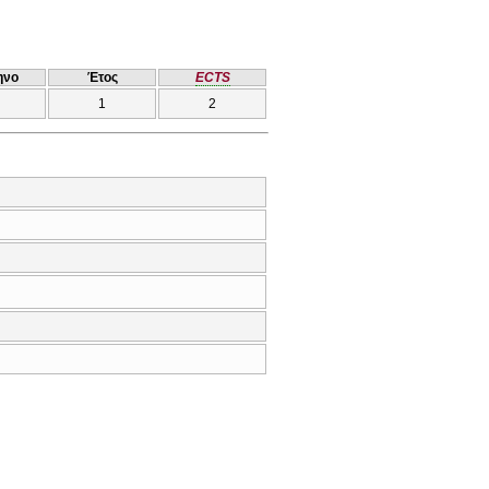
ηνο
Έτος
ECTS
1
2