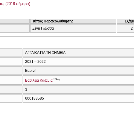
ας (2016-σήμερα)
Τύπος Παρακολούθησης
Εξάμ
Ξένη Γλώσσα
2
ΑΓΓΛΙΚΑ ΓΙΑ ΤΗ ΧΗΜΕΙΑ
2021 – 2022
Εαρινή
39ωρ
Βασιλεία Καζαμία
3
600188585