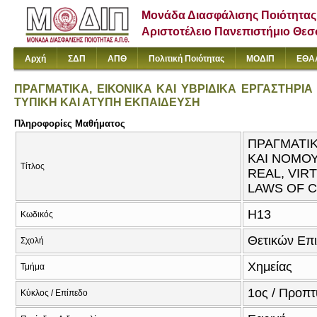
Μονάδα Διασφάλισης Ποιότητας
Αριστοτέλειο Πανεπιστήμιο Θε
Αρχή
ΣΔΠ
ΑΠΘ
Πολιτική Ποιότητας
ΜΟΔΙΠ
ΕΘΑ
ΠΡΑΓΜΑΤΙΚΑ, ΕΙΚΟΝΙΚΑ ΚΑΙ ΥΒΡΙΔΙΚΑ ΕΡΓΑΣΤΗΡΙ
ΤΥΠΙΚΗ ΚΑΙ ΑΤΥΠΗ ΕΚΠΑΙΔΕΥΣΗ
Πληροφορίες Μαθήματος
ΠΡΑΓΜΑΤΙΚ
ΚΑΙ ΝΟΜΟΥ
Τίτλος
REAL, VIR
LAWS OF C
Η13
Κωδικός
Θετικών Επ
Σχολή
Χημείας
Τμήμα
1ος / Προπτ
Κύκλος / Επίπεδο