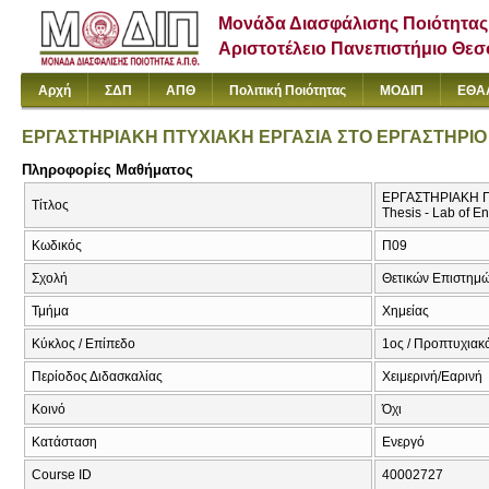
Μονάδα Διασφάλισης Ποιότητας
Αριστοτέλειο Πανεπιστήμιο Θε
Αρχή
ΣΔΠ
ΑΠΘ
Πολιτική Ποιότητας
ΜΟΔΙΠ
ΕΘΑ
ΕΡΓΑΣΤΗΡΙΑΚΗ ΠΤΥΧΙΑΚΗ ΕΡΓΑΣΙΑ ΣΤΟ ΕΡΓΑΣΤΗΡΙ
Πληροφορίες Μαθήματος
ΕΡΓΑΣΤΗΡΙΑΚΗ Π
Τίτλος
Thesis - Lab of E
Κωδικός
Π09
Σχολή
Θετικών Επιστημ
Τμήμα
Χημείας
Κύκλος / Επίπεδο
1ος / Προπτυχιακ
Περίοδος Διδασκαλίας
Χειμερινή/Εαρινή
Κοινό
Όχι
Κατάσταση
Ενεργό
Course ID
40002727