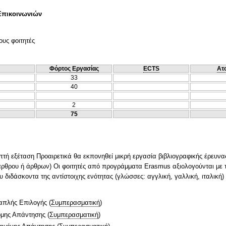
Επικοινωνιών
ους φοιτητές
Φόρτος Εργασίας
ECTS
Ατ
33
40
2
75
πτή εξέταση Προαιρετικά θα εκπονηθεί μικρή εργασία βιβλιογραφικής έρευν
 άρθρου ή άρθρων) Οι φοιτητές από προγράμματα Erasmus αξιολογούνται με
υ διδάσκοντα της αντίστοιχης ενότητας (γλώσσες: αγγλική, γαλλική, ιταλική)
απλής Επιλογής
(
Συμπερασματική
)
ομης Απάντησης
(
Συμπερασματική
)