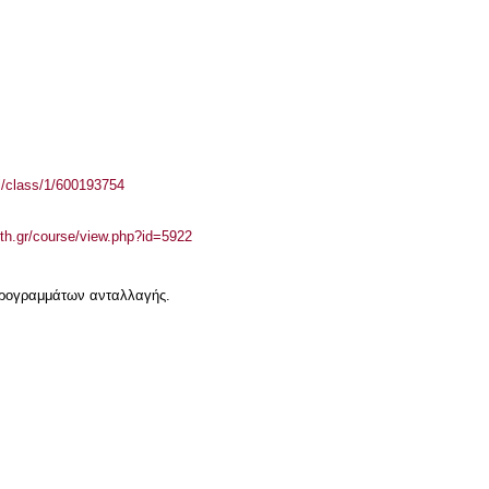
el/class/1/600193754
auth.gr/course/view.php?id=5922
 προγραμμάτων ανταλλαγής.