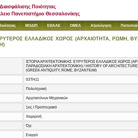
Διασφάλισης Ποιότητας
έλειο Πανεπιστήμιο Θεσσαλονίκης
Ποιότητας
ΜΟΔΙΠ
ΕΘΑΑΕ
ΟΜΕΑ
Αξιολόγηση
Πιστοποί
ΥΡΥΤΕΡΟΣ ΕΛΛΑΔΙΚΟΣ ΧΩΡΟΣ (ΑΡΧΑΙΟΤΗΤΑ, ΡΩΜΗ, ΒΥΖ
Η)
ΙΣΤΟΡΙΑ ΑΡΧΙΤΕΚΤΟΝΙΚΗΣ: ΕΥΡΥΤΕΡΟΣ ΕΛΛΑΔΙΚΟΣ ΧΩΡΟΣ (ΑΡΧ
ΠΑΡΑΔΟΣΙΑΚΗ ΑΡΧΙΤΕΚΤΟΝΙΚΗ) / HISTORY OF ARCHITECTUR
(GREEK ANTIQUITY, ROME, BYZANTIUM)
03TH11
Πολυτεχνική
Αρχιτεκτόνων Μηχανικών
1ος / Προπτυχιακό
Χειμερινή
Όχι
Ενεργό