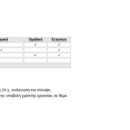
ομικά
Ομαδικά
Erasmus
✓
✓
✓
✓
✓
✓
ας (π.χ. ανάγνωση και σύνοψη
 την υποβολή γραπτής εργασίας σε θέμα