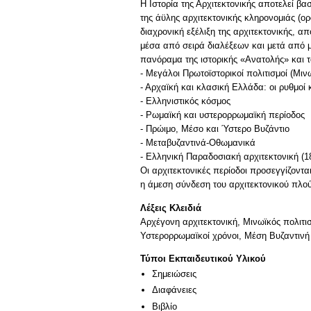
Η Ιστορία της Αρχιτεκτονικής αποτελεί βα
της άϋλης αρχιτεκτονικής κληρονομιάς (ορ
διαχρονική εξέλιξη της αρχιτεκτονικής, α
μέσα από σειρά διαλέξεων και μετά από μ
πανόραμα της ιστορικής «Ανατολής» και τ
- Μεγάλοι Πρωτοϊστορικοί πολιτισμοί (Μι
- Αρχαϊκή και κλασική Ελλάδα: οι ρυθμοί 
- Ελληνιστικός κόσμος
- Ρωμαϊκή και υστερορρωμαϊκή περίοδος
- Πρώιμο, Μέσο και Ύστερο Βυζάντιο
- Μεταβυζαντινά-Οθωμανικά
- Ελληνική Παραδοσιακή αρχιτεκτονική (1
Οι αρχιτεκτονικές περίοδοι προσεγγίζοντ
Λέξεις Κλειδιά
Αρχέγονη αρχιτεκτονική, Μινωϊκός πολιτι
Υστερορρωμαϊκοί χρόνοι, Μέση Βυζαντινή 
Τύποι Εκπαιδευτικού Υλικού
Σημειώσεις
Διαφάνειες
Βιβλίο