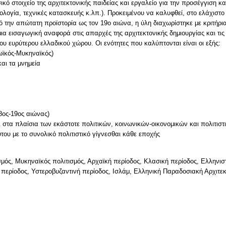
σικό στοιχείο της αρχιτεκτονικής παιδείας και εργαλείο για την προσέγγιση 
ολογία, τεχνικές κατασκευής κ.λπ.). Προκειμένου να καλυφθεί, στο ελάχιστο
πό την απώτατη προϊστορία ως τον 19ο αιώνα, η ύλη διαχωρίστηκε με κριτήρι
ια εισαγωγική αναφορά στις απαρχές της αρχιτεκτονικής δημιουργίας και τι
ου ευρύτερου ελλαδικού χώρου. Οι ενότητες που καλύπτονται είναι οι εξής:
νωϊκός-Μυκηναϊκός)
και τα μνημεία
8ος-19ος αιώνας)
αι στα πλαίσια των εκάστοτε πολιτικών, κοινωνικών-οικονομικών και πολιτισ
σμός, Μυκηναϊκός πολιτισμός, Αρχαϊκή περίοδος, Κλασική περίοδος, Ελληνιστ
περίοδος, Υστεροβυζαντινή περίοδος, Ισλάμ, Ελληνική Παραδοσιακή Αρχιτεκ