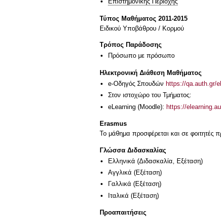
Επιστημονικής Περιοχής
Τύπος Μαθήματος 2011-2015
Ειδικού Υποβάθρου / Κορμού
Τρόπος Παράδοσης
Πρόσωπο με πρόσωπο
Ηλεκτρονική Διάθεση Μαθήματος
e-Οδηγός Σπουδών
https://qa.auth.gr/
Στον ιστοχώρο του Τμήματος:
eLearning (Moodle):
https://elearning.
Erasmus
Το μάθημα προσφέρεται και σε φοιτητές
Γλώσσα Διδασκαλίας
Ελληνικά
(Διδασκαλία, Εξέταση)
Αγγλικά
(Εξέταση)
Γαλλικά
(Εξέταση)
Ιταλικά
(Εξέταση)
Προαπαιτήσεις